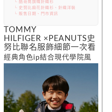
└ 酷哥喬旗幟針織衫
└ 史努比麻花針織衫、針織洋裝
└ 販售日期、門市資訊
TOMMY
HILFIGER ×PEANUTS史
努比聯名服飾細節一次看
經典角色ip結合現代學院風