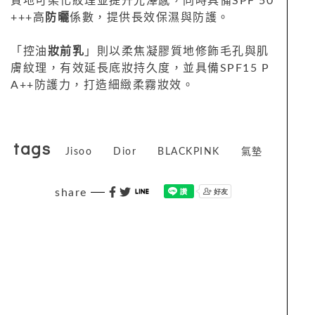
質地可柔化紋理並提升光澤感，同時具備SPF 50
+++高
防曬
係數，提供長效保濕與防護。
「控油
妝前乳
」則以柔焦凝膠質地修飾毛孔與肌
膚紋理，有效延長底妝持久度，並具備SPF15 P
A++防護力，打造細緻柔霧妝效。
tags
Jisoo
Dior
BLACKPINK
氣墊
share