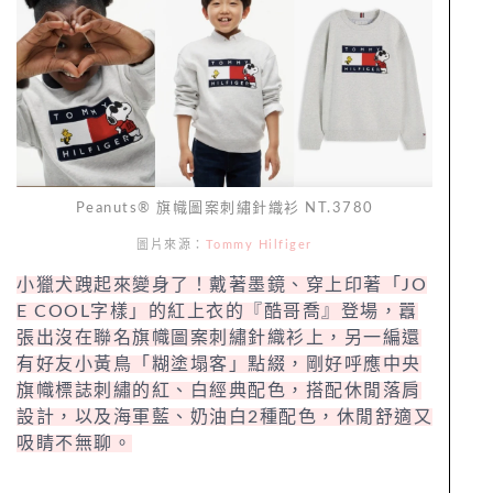
Peanuts® 旗幟圖案刺繡針織衫 NT.3780
圖片來源：
Tommy Hilfiger
小獵犬跩起來變身了！戴著墨鏡、穿上印著「JO
E COOL字樣」的紅上衣的『酷哥喬』登場，囂
張出沒在聯名旗幟圖案刺繡針織衫上，另一編還
有好友小黃鳥「糊塗塌客」點綴，剛好呼應中央
旗幟標誌刺繡的紅、白經典配色，搭配休閒落肩
設計，以及海軍藍、奶油白2種配色，休閒舒適又
吸睛不無聊。