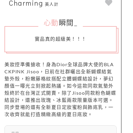
Charming
美人計
心動
瞬間
_
實品真的超級美！！！
美妝控準備搶收！身為Dior全球品牌大使的BLA
CKPINK Jisoo，日前在社群曬出全新蝴蝶結氣
墊外殼，粉嫩藤格紋搭配立體蝴蝶結設計，夢幻
顏值一曝光立刻掀起熱議。如今這款同款氣墊外
殼終於在台灣正式開賣，除了Jisoo同款粉色蝴蝶
結設計，還推出玫瑰、冰藍兩款限量版本可選。
同步登場的還有全新夏日定妝蜜粉與飾底乳，一
次收齊就能打造精緻高級的夏日底妝。