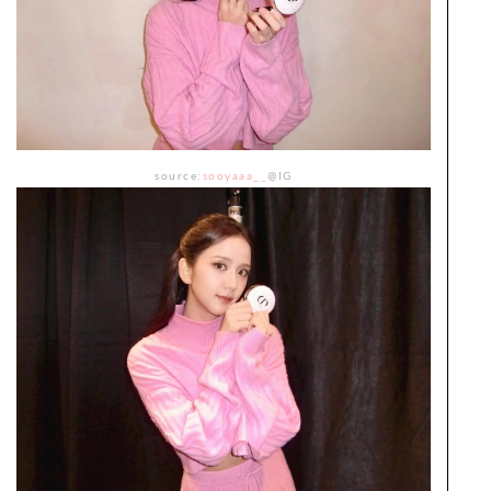
source:
sooyaaa__
@IG