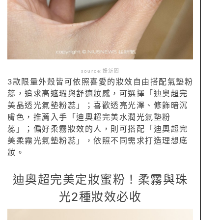
source:妞新聞
3款限量外殼皆可依照喜愛的妝效自由搭配氣墊粉
蕊，追求高遮瑕與舒適妝感，可選擇「迪奧超完
美晶透光氣墊粉蕊」；喜歡透亮光澤、修飾暗沉
膚色，推薦入手「迪奧超完美水潤光氣墊粉
蕊」；偏好柔霧妝效的人，則可搭配「迪奧超完
美柔霧光氣墊粉蕊」，依照不同需求打造理想底
妝。
迪奧超完美定妝蜜粉！柔霧與珠
光2種妝效必收