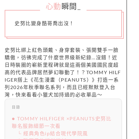
心動
瞬間
_
史努比變身酷哥喬出沒！
史努比綁上紅色頭戴、身穿套裝、張開雙手一臉
驕傲，彷彿完成了什麼世界級新紀錄…沒錯！近
日時裝圈的嶄新里程碑就是這兩個美國國民度超
高的代表品牌居然夢幻聯動了！？TOMMY HILF
IGER搭上《花生漫畫（PEANUTS）》打造一系
列2026年秋季聯名系列，而且已經默默登入台
灣，快來看看小獵犬加持過的必收單品～
目錄
● TOMMY HILFIGER ×PEANUTS史努比
聯名服飾細節一次看
└ 經典角色ip結合現代學院風