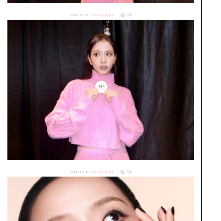
source:
sooyaaa__
@IG
source:
sooyaaa__
@IG