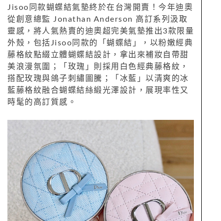
Jisoo同款蝴蝶結氣墊終於在台灣開賣！今年迪奧
從創意總監 Jonathan Anderson 高訂系列汲取
靈感，將人氣熱賣的迪奧超完美氣墊推出3款限量
外殼，包括Jisoo同款的「蝴蝶結」，以粉嫩經典
藤格紋點綴立體蝴蝶結設計，拿出來補妝自帶甜
美浪漫氛圍；「玫瑰」則採用白色經典藤格紋，
搭配玫瑰與鴿子刺繡圖騰；「冰藍」以清爽的冰
藍藤格紋融合蝴蝶結絲緞光澤設計，展現率性又
時髦的高訂質感。