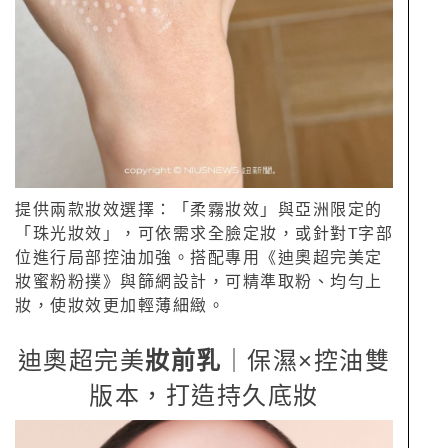
提供兩款妝效選擇：「柔霧妝效」與亞洲限定的
「珠光妝效」，可依需求全臉定妝，或針對T字部
位進行局部控油加強。搭配專用《迪奧超完美定
妝蜜粉粉撲》與篩網設計，可精準取粉、均勻上
妝，使妝效更加輕薄細緻。
迪奧超完美
妝前乳
｜保濕×控油雙
版本，打造持久底妝