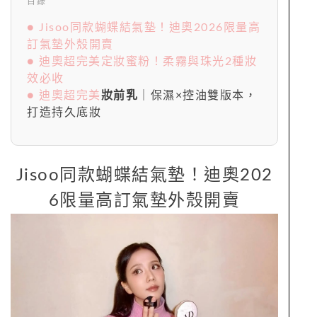
目錄
● Jisoo同款蝴蝶結氣墊！迪奧2026限量高
訂氣墊外殼開賣
● 迪奧超完美定妝蜜粉！柔霧與珠光2種妝
效必收
● 迪奧超完美
妝前乳
｜保濕×控油雙版本，
打造持久底妝
Jisoo同款蝴蝶結氣墊！迪奧202
6限量高訂氣墊外殼開賣