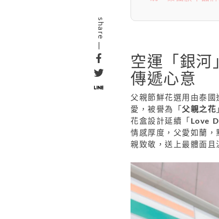
share
空運「銀河
傳遞心意
父親節鮮花選用由泰國
愛，被譽為「
父親之花
花盒設計延續「
Love 
情感厚度，父愛如蘭，默
親致敬，送上最體面且