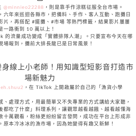
主
@minnieo22288
，則是靠手作涼糕征服全台市場。
，六年來巡迴各縣市，把備料、手作、客人互動、跑攤日
影片，再搭配 #擺攤、#市場 等熱門標籤，結果影片屢屢
一路衝到 10 萬以上！
kTok 的流量成功變成「實體排隊人潮」。只要宣布今天在哪
現場報到，攤前大排長龍已是日常風景！
變身線上小老師！用知識型短影音打造市
場新魅力
eh.shuu2
，在 TikTok 上開啟屬於自己的「漁貨小學
感、處理方式，用最簡單又不失專業的方式講給大家聽，
後都吃了什麼」料理系列，讓觀眾越看越餓、越看越懂海
數十萬觀看，粉絲更紛紛留言發問，成功在平台上形成非
。原本冷冰冰的漁市場，因為她變得有趣又新鮮！