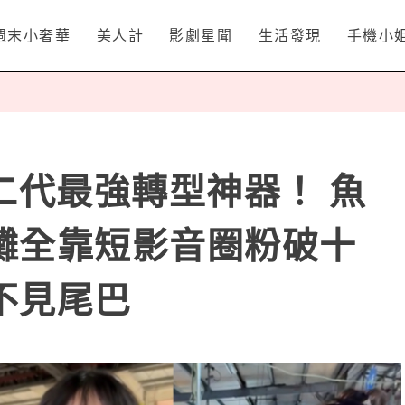
週末小奢華
美人計
影劇星聞
生活發現
手機小
場二代最強轉型神器！ 魚
攤全靠短影音圈粉破十
不見尾巴