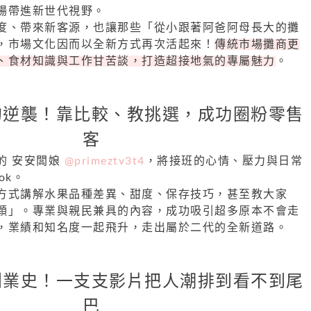
場帶進新世代視野。
度、帶來新客源，也讓那些「從小跟著阿爸阿母長大的攤
，市場文化因而以全新方式再次活起來！
傳統市場攤商更
、食材知識與工作甘苦談，打造超接地氣的專屬魅力
。
的逆襲！靠比較、教挑選，成功圈粉零售
客
的 安安闆娘
@primeztv3t4
，將接班的心情、壓力與日常
ok。
方式講解水果品種差異、甜度、保存技巧，甚至教大家
顆」。專業與親民兼具的內容，成功吸引超多原本不會走
，業績和知名度一起飛升，走出屬於二代的全新道路。
創業史！一支支影片把人潮排到看不到尾
巴