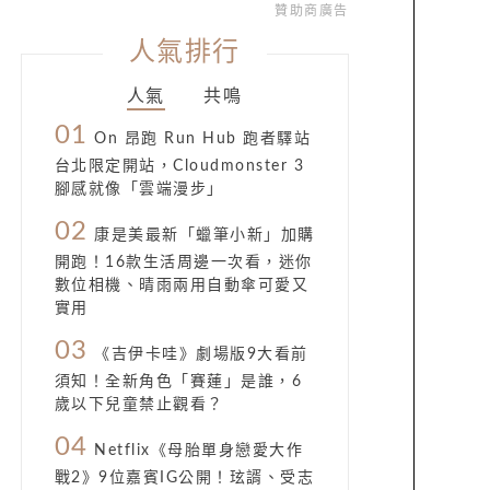
贊助商廣告
人氣排行
人氣
共鳴
01
On 昂跑 Run Hub 跑者驛站
台北限定開站，Cloudmonster 3
腳感就像「雲端漫步」
02
康是美最新「蠟筆小新」加購
開跑！16款生活周邊一次看，迷你
數位相機、晴雨兩用自動傘可愛又
實用
03
《吉伊卡哇》劇場版9大看前
須知！全新角色「賽蓮」是誰，6
歲以下兒童禁止觀看？
04
Netflix《母胎單身戀愛大作
戰2》9位嘉賓IG公開！玹諝、受志