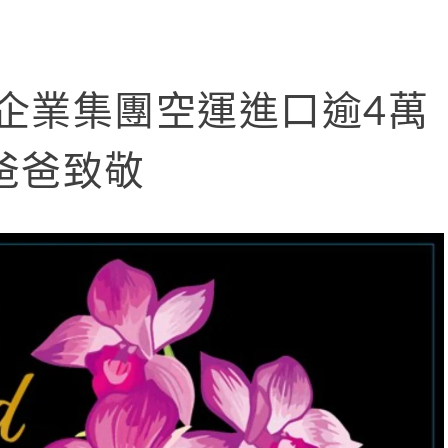
統一企業集團空運進口逾4萬
爸爸致敬