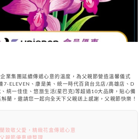
！統一企業集團延續傳遞心意的溫度，為父親節營造溫馨儀式
7-ELEVEN、康是美、統一時代百貨台北店/高雄店、D
夢時代、統一佳佳、悠旅生活(星巴克)等超過10大品牌，貼心備
石斛蘭，邀請您一起向全天下父親送上感謝，父親節快樂！
斛蘭致敬父愛，精緻花盒傳遞心意
牌父親節優惠總整理