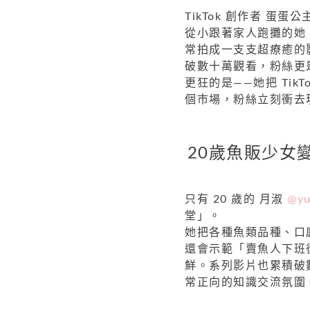
TikTok 創作者 蛋蛋公
從小跟著家人跑攤的她
常拍成一支支超療癒的
破數十萬觀看，粉絲更是
更狂的是——她把 Ti
個市場，粉絲立刻衝去
20歲魚販少女
只有 20 歲的 月淑
@yu
堂」。
她把各種魚類品種、口
還會示範「賣魚人下班
鮮。系列影片也累積破
常正向的知識交流氛圍