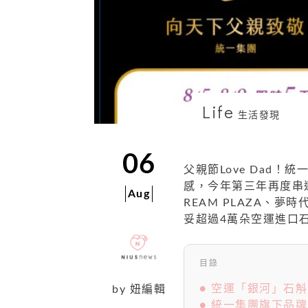
Life
生活發現
06
父親節Love Dad
感，今年第三年再度串連
Aug
REAM PLAZA、
妥超過4萬朵空運進口
目錄
● 空運「銀河」石
by
妞編輯
● 統一集團旗下品