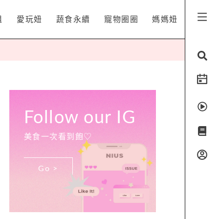
姐
愛玩妞
蔬食永續
寵物圈圈
媽媽妞
Follow our IG
美食一次看到飽♡
Go >