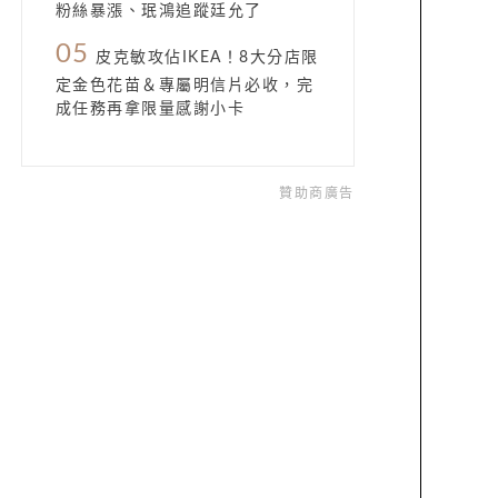
粉絲暴漲、珉鴻追蹤廷允了
05
皮克敏攻佔IKEA！8大分店限
定金色花苗＆專屬明信片必收，完
成任務再拿限量感謝小卡
贊助商廣告