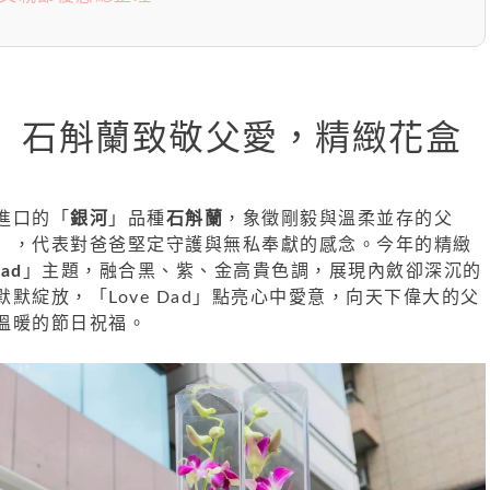
」石斛蘭致敬父愛，精緻花盒
進口的「
銀河
」品種
石斛蘭
，象徵剛毅與溫柔並存的父
」，代表對爸爸堅定守護與無私奉獻的感念。今年的精緻
Dad
」主題，融合黑、紫、金高貴色調，展現內斂卻深沉的
默綻放，「Love Dad」點亮心中愛意，向天下偉大的父
溫暖的節日祝福。