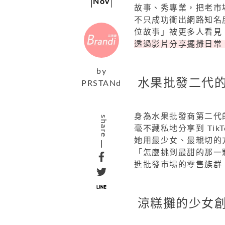
Nov
故事、秀專業，把老市
不只成功衝出網路知名
位故事」被更多人看見
透過影片分享擺攤日常
by
水果批發二代
PRSTANd
身為水果批發商第二代
share
毫不藏私地分享到 TikT
她用最少女、最親切的
「怎麼挑到最甜的那一
進批發市場的零售族群
涼糕攤的少女