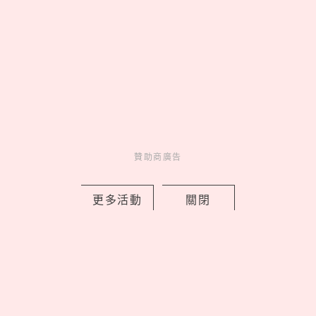
Follow our IG
美食一次看到飽♡
Go >
贊助商廣告
更多活動
關閉
妞活動
_