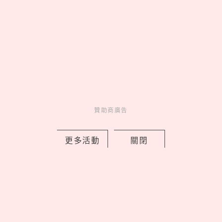
爆紅麵包品牌Moon Baking
Studio「微風廣場店開幕4大亮點」！
贊助商廣告
限定芒果塔、滿額送可麗露
by 喬
更多活動
關閉
Fun
吃喝玩樂
15 hours ago