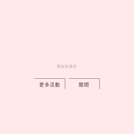
2026全家必吃8款消暑冰品！《柯南》
犯澤先生謎之雪糕、番茄糖葫蘆冰棒社
群爆紅
by Noah
Fun
吃喝玩樂
1 days ago
贊助商廣告
更多活動
關閉
疊一件背心只要290！「3大甜甜價疊穿