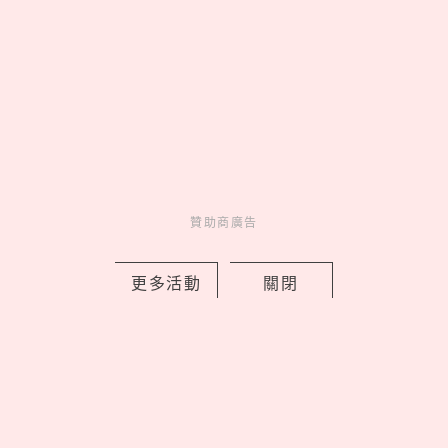
by Noah
Fun
吃喝玩樂
3 hours ago
贊助商廣告
更多活動
關閉
ALUXE「小熊維尼100週年」聯名婚
戒，把蜂蜜光暈與友情化作鑽石承諾
by 妞編輯
Charming
美人計
4 hours ago