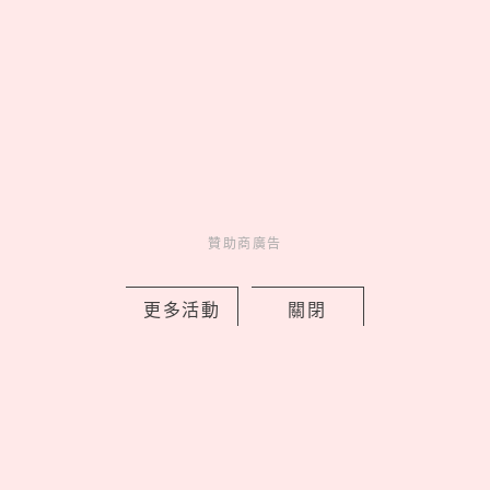
ALUXE「小熊維尼100週年」聯名婚
戒，把蜂蜜光暈與友情化作鑽石承諾
贊助商廣告
by 妞編輯
Charming
更多活動
關閉
美人計
1 days ago