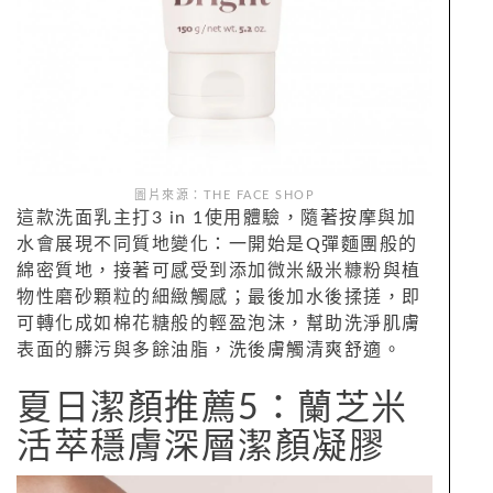
圖片來源：THE FACE SHOP
這款洗面乳主打3 in 1使用體驗，隨著按摩與加
水會展現不同質地變化：一開始是Q彈麵團般的
綿密質地，接著可感受到添加微米級米糠粉與植
物性磨砂顆粒的細緻觸感；最後加水後揉搓，即
可轉化成如棉花糖般的輕盈泡沫，幫助洗淨肌膚
表面的髒污與多餘油脂，洗後膚觸清爽舒適。
夏日潔顏推薦5：蘭芝米
活萃穩膚深層潔顏凝膠