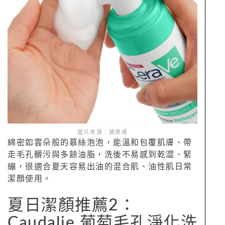
圖片來源：適樂膚
綿密如雲朵般的慕絲泡泡，能溫和包覆肌膚、帶
走毛孔髒污與多餘油脂，洗後不易感到乾澀、緊
繃，很適合夏天容易出油的混合肌、油性肌日常
潔顏使用。
夏日潔顏推薦2：
Caudalie 葡萄毛孔淨化洗