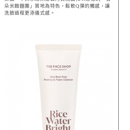
朵米麴麵團」質地為特色，鬆軟Q彈的觸感，讓
洗臉過程更添儀式感。