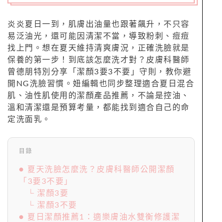
炎炎夏日一到，肌膚出油量也跟著飆升，不只容
易泛油光，還可能因清潔不當，導致粉刺、痘痘
找上門。想在夏天維持清爽膚況，正確洗臉就是
保養的第一步！到底該怎麼洗才對？皮膚科醫師
曾德朋特別分享「潔顏3要3不要」守則，教你避
開NG洗臉習慣。妞編輯也同步整理適合夏日混合
肌、油性肌使用的潔顏產品推薦，不論是控油、
溫和清潔還是預算考量，都能找到適合自己的命
定洗面乳。
目錄
● 夏天洗臉怎麼洗？皮膚科醫師公開潔顏
「3要3不要」
└ 潔顏3要
└ 潔顏3不要
● 夏日潔顏推薦1：適樂膚油水雙衡修護潔