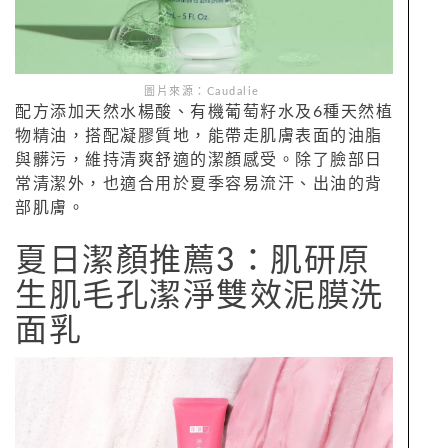
圖片來源：Caudalie
配方添加天然水楊酸、有機葡萄籽水及6種天然植
物精油，搭配凝膠質地，能帶走肌膚表面的油脂
與髒污，維持清爽舒適的潔顏感受。除了臉部日
常清潔外，也適合用於夏季容易流汗、出油的背
部肌膚。
夏日潔顏推薦3：肌研原
生肌毛孔潔淨雙效泥膜洗
面乳