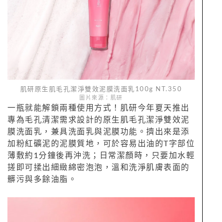
肌研原生肌毛孔潔淨雙效泥膜洗面乳100g NT.350
圖片來源：肌研
一瓶就能解鎖兩種使用方式！肌研今年夏天推出
專為毛孔清潔需求設計的原生肌毛孔潔淨雙效泥
膜洗面乳，兼具洗面乳與泥膜功能。擠出來是添
加粉紅礦泥的泥膜質地，可於容易出油的T字部位
薄敷約1分鐘後再沖洗；日常潔顏時，只要加水輕
搓即可揉出細緻綿密泡泡，溫和洗淨肌膚表面的
髒污與多餘油脂。