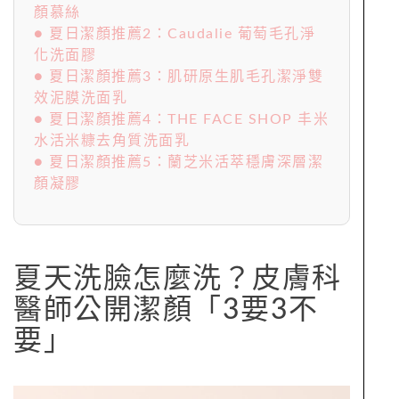
顏慕絲
● 夏日潔顏推薦2：Caudalie 葡萄毛孔淨
化洗面膠
● 夏日潔顏推薦3：肌研原生肌毛孔潔淨雙
效泥膜洗面乳
● 夏日潔顏推薦4：THE FACE SHOP 丰米
水活米糠去角質洗面乳
● 夏日潔顏推薦5：蘭芝米活萃穩膚深層潔
顏凝膠
夏天洗臉怎麼洗？皮膚科
醫師公開潔顏「3要3不
要」