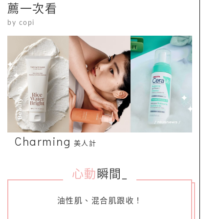
薦一次看
by
copi
Charming
美人計
心動
瞬間
_
油性肌、混合肌跟收！