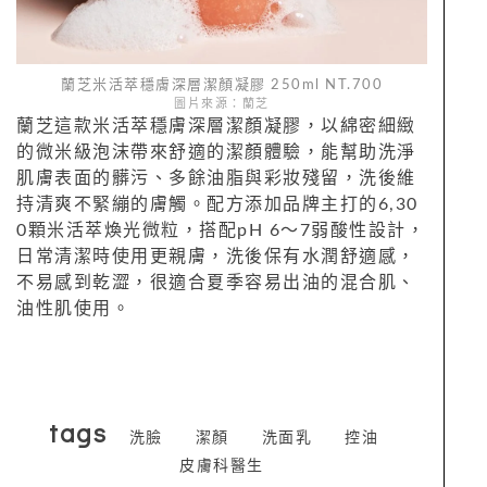
蘭芝米活萃穩膚深層潔顏凝膠 250ml NT.700
圖片來源：蘭芝
蘭芝這款米活萃穩膚深層潔顏凝膠，以綿密細緻
的微米級泡沫帶來舒適的潔顏體驗，能幫助洗淨
肌膚表面的髒污、多餘油脂與彩妝殘留，洗後維
持清爽不緊繃的膚觸。配方添加品牌主打的6,30
0顆米活萃煥光微粒，搭配pH 6～7弱酸性設計，
日常清潔時使用更親膚，洗後保有水潤舒適感，
不易感到乾澀，很適合夏季容易出油的混合肌、
油性肌使用。
tags
洗臉
潔顏
洗面乳
控油
皮膚科醫生