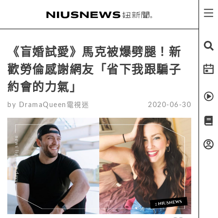
《盲婚試愛》馬克被爆劈腿！新
歡勞倫感謝網友「省下我跟騙子
約會的力氣」
by
DramaQueen電視迷
2020-06-30