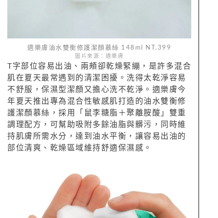
適樂膚油水雙衡修護潔顏慕絲 148ml NT.399
圖片來源：適樂膚
T字部位容易出油、兩頰卻乾燥緊繃，是許多混合
肌在夏天最常遇到的清潔困擾。洗得太乾淨容易
不舒服，保濕型潔顏又擔心洗不乾淨。適樂膚今
年夏天推出專為混合性敏感肌打造的油水雙衡修
護潔顏慕絲，採用「鼠李糖脂＋聚離胺酸」雙重
調理配方，可幫助吸附多餘油脂與髒污，同時維
持肌膚所需水分，達到油水平衡，讓容易出油的
部位清爽、乾燥區域維持舒適保濕感。