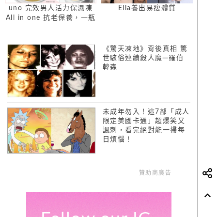
uno 完效男人活力保濕凍
Ella養出易瘦體質
All in one 抗老保養，一瓶
搞定！
《驚天凍地》背後真相 驚
世駭俗連續殺人魔─羅伯
韓森
未成年勿入！這7部「成人
限定美國卡通」超爆笑又
諷刺，看完絕對能一掃每
日煩惱！
贊助商廣告