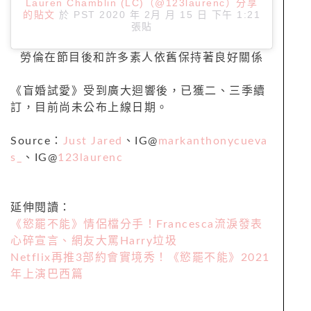
Lauren Chamblin (LC)（@123laurenc）分享
的貼文
於
PST 2020 年 2月 月 15 日 下午 1:21
張貼
勞倫在節目後和許多素人依舊保持著良好關係
《盲婚試愛》受到廣大迴響後，已獲二、三季續
訂，目前尚未公布上線日期。
Source：
Just Jared
、IG@
markanthonycueva
s_
、IG@
123laurenc
延伸閱讀：
《慾罷不能》情侶檔分手！Francesca流淚發表
心碎宣言、網友大罵Harry垃圾
Netflix再推3部約會實境秀！《慾罷不能》2021
年上演巴西篇