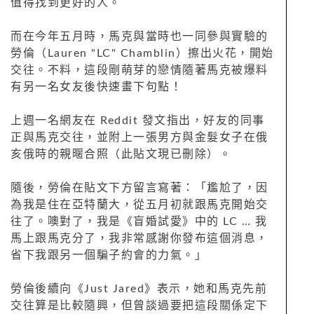
值得找到更好的人。
而在今年五月時，馬克與當時也一同參與實驗的
勞倫（Lauren "LC" Chamblin）擦出火花，開始
交往。不料，這段剛萌芽的戀情隨著馬克被爆料
有另一名女友後快速畫下句點！
上週一名網友在 Reddit 發文指出，好友的同事
正與馬克交往，並附上一張男方與金髮女子在俄
亥俄時的親暱合照（此貼文現已刪除）。
隨後，勞倫在貼文下方留言寫著：「尷尬了，因
為我是住在亞特蘭大，從五月初就跟馬克開始交
往了。噢對了，我是《盲婚試愛》中的 LC … 我
馬上跟馬克分了，我非常感謝你發布這個消息，
省下我跟另一個騙子約會的力氣。」
勞倫後續向《Just Jared》表示，她和馬克先前
交往算是比較隨興，但曾談過要把這段關係定下