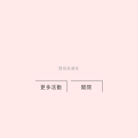
Love Dad！統一企業集團空運進口逾4
贊助商廣告
萬朵石斛蘭向天下爸爸致敬
by 妞編輯
Novelty
更多活動
關閉
新鮮事
2 days ago