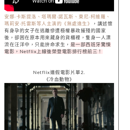
安娜
·
卡斯提洛、塔瑪爾
·
諾瓦斯、東尼
·
柯維羅、
瑪莉安
·
托雷斯等人主演的《無處逢生》
，講述懷
有身孕的女子在逃離慘遭極權暴政摧殘的國家
後，卻困在原本用來藏身的貨櫃裡，隻身一人漂
流在汪洋中，只能拚命求生，
是一部西班牙驚悚
電影，
Netflix
上線後榮登電影排行榜前三！
Netflix
連假電影片單
2.
《冷血動物》