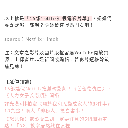
以上就是
「
16
部
Netflix
連假電影片單」
，妞妞們
最喜歡哪一部呢？快趁著連假點開看吧！
source
：
Netflix
、
imdb
註：文章之影片及圖片版權皆屬
YouTube
開放資
源，上傳者並非妞新聞或編輯，若影片遭移除敬
請見諒！
【延伸閱讀】
15部連假Netflix推薦韓影劇！《芭蕾復仇曲》、
《大力女子姜南順》開播
許光漢×林柏宏《關於我和鬼變成家人的那件事》
13亮點！兩大「神秘人」驚喜客串！
《想見你》電影版二刷一定要注意的5個細節重
點！「32」數字居然藏在這裡