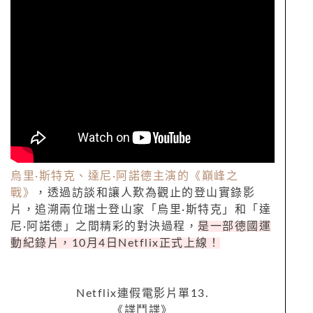
烏里
·
斯特克、達尼
·
阿諾德主演的《巔峰之
戰》
，透過訪談和讓人歎為觀止的登山實錄影
片，追溯兩位瑞士登山家「烏里
·
斯特克」和「達
尼
·
阿諾德」之間精彩的對決過程，
是一部德國運
動紀錄片，
10
月
4
日
Netflix
正式上線！
Netflix
連假電影片單
13.
《諜鬥諜》