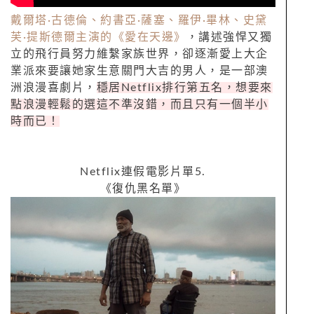
戴爾塔
·
古德倫、約書亞
·
薩塞、羅伊
·
畢林、史黛
芙
·
提斯德爾主演的《愛在天邊》
，講述強悍又獨
立的飛行員努力維繫家族世界，卻逐漸愛上大企
業派來要讓她家生意關門大吉的男人，是一部澳
洲浪漫喜劇片，
穩居
Netflix
排行第五名，想要來
點浪漫輕鬆的選這不準沒錯，而且只有一個半小
時而已！
Netflix
連假電影片單
5.
《復仇黑名單》