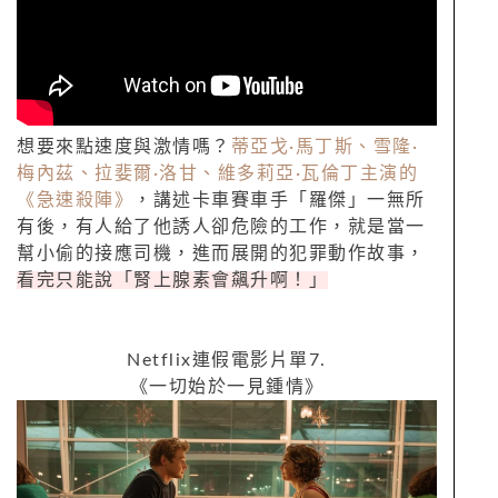
想要來點速度與激情嗎？
蒂亞戈
·
馬丁斯、雪隆
·
梅內茲、拉婓爾
·
洛甘、維多莉亞
·
瓦倫丁主演的
《急速殺陣》
，講述卡車賽車手「羅傑」一無所
有後，有人給了他誘人卻危險的工作，就是當一
幫小偷的接應司機，進而展開的犯罪動作故事，
看完只能說「腎上腺素會飆升啊！」
Netflix
連假電影片單
7.
《一切始於一見鍾情》