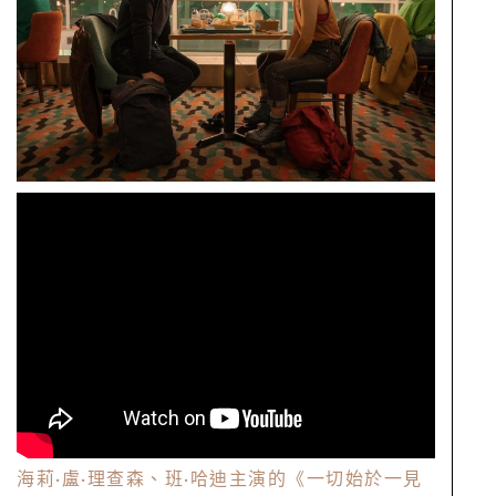
海莉
·
盧
·
理查森、班
·
哈迪主演的《一切始於一見