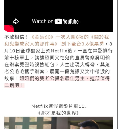
不敢相信！
《金馬
60
》一次入圍
8
項的《關於我
和鬼變成家人的那件事》 創下全台
3.6
億票房
，
8
月
10
日全球獨家上架
Netflix
後，一直在電影排行
前十榜單上，講述恐同又怕鬼的直男警察吳明翰
在辦案蒐證時誤撿紅包，人生出現大轉彎，與鬼
老公毛毛攜手辦案，展開一段荒謬又笑中帶淚的
故事，
妞妞們的雙老公提名最佳男主，這部值得
二刷吧！
Netflix
連假電影片單
11.
《那才是我的世界》