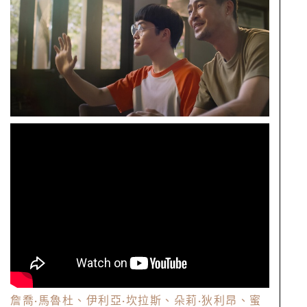
詹喬
·
馬魯杜、伊利亞
·
坎拉斯、朵莉
·
狄利昂、蜜