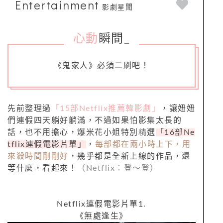
Entertainment
影劇星聞
心動
瞬間
_
《鬼家人》必須二刷吧！
先前整理過
「15部Netflix推薦韓影劇」
，讓妞妞
們連假四天躺好躺滿，不過如果怕影集太長的
話，也不用擔心，爆米花小姐特別精選
「
16
部
Ne
tflix
連假電影片單」
，
每部都在兩小時上下，用
來殺時間剛剛好
，幾乎都是全新上線的作品，還
等什麼，看起來！
（
Netflix
：登～登）
Netflix
連假電影片單
1.
《無處逢生》