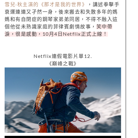
雪兒
·
秋主演的《那才是我的世界》
，講述拳擊手
衰運連連又孑然一身，後來搬去和失散多年的媽
媽和有自閉症的鋼琴家弟弟同居，不得不融入這
個他從未熟識家庭的菲律賓劇情故事，
笑中帶
淚，很是感動，
10
月
4
日
Netflix
正式上線！
Netflix
連假電影片單
12.
《巔峰之戰》