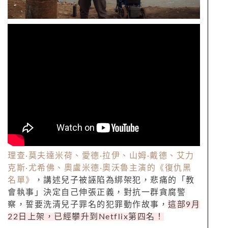
理查
·
莫夫達米荷、愛德
·
拉伊、山姆
·
戴德、艾力
克斯
·
尤希佛、奧盧米德
·
奧沃魯主演的《復仇黑
名單》
，講述兒子被誣陷為綁架犯，悲痛的「教
會執事」決定自己伸張正義，對抗一群貪腐警
察，誓要洗清兒子罪名的犯罪動作故事，
這部
9
月
22
日上架，已經攀升到
Netflix
第四名！