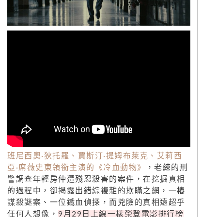
班尼西奧
·
狄托羅、賈斯汀
·
提姆布萊克、艾莉西
亞
·
席薇史東領銜主演的《冷血動物》
，老練的刑
警調查年輕房仲遭殘忍殺害的案件，在挖掘真相
的過程中，卻揭露出錯綜複雜的欺瞞之網，一樁
謀殺謎案、一位鐵血偵探，而兇險的真相遠超乎
任何人想像，
9
月
29
日上線一樣榮登電影排行榜