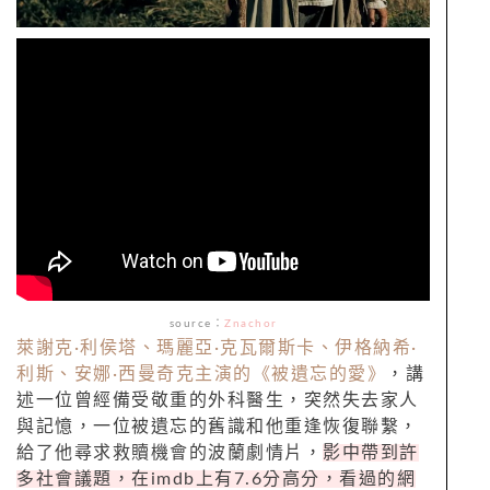
source
：
Znachor
萊謝克
·
利侯塔、瑪麗亞
·
克瓦爾斯卡、伊格納希
·
利斯、安娜
·
西曼奇克主演的《被遺忘的愛》
，講
述一位曾經備受敬重的外科醫生，突然失去家人
與記憶，一位被遺忘的舊識和他重逢恢復聯繫，
給了他尋求救贖機會的波蘭劇情片，
影中帶到許
多社會議題，在
imdb
上有
7.6
分高分，看過的網