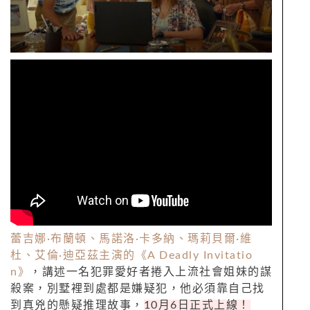
蕾吉娜
·
布蘭頓、馬諾洛
·
卡多納、瑪莉貝爾
·
維
杜、艾倫
·
迪亞茲主演的《
A Deadly Invitatio
n
》
，講述一名犯罪愛好者捲入上流社會姐妹的謀
殺案，別墅裡到處都是嫌疑犯，他必須靠自己找
到真兇的懸疑推理故事，
10
月
6
日正式上線！