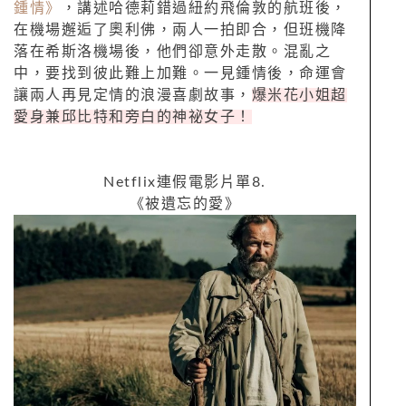
鍾情》
，講述哈德莉錯過紐約飛倫敦的航班後，
在機場邂逅了奧利佛，兩人一拍即合，但班機降
落在希斯洛機場後，他們卻意外走散。混亂之
中，要找到彼此難上加難。一見鍾情後，命運會
讓兩人再見定情的浪漫喜劇故事，
爆米花小姐超
愛身兼邱比特和旁白的神祕女子！
Netflix
連假電影片單
8.
《被遺忘的愛》