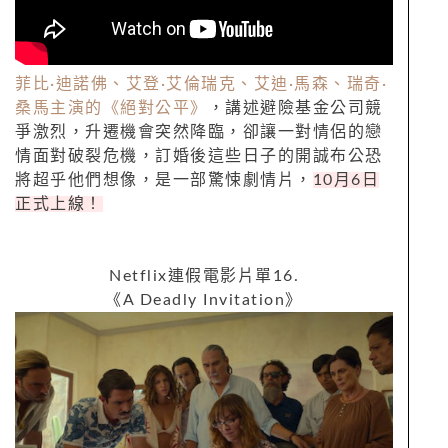
菲比
·
迪諾佛、艾登
·
艾倫瑞克、艾迪
·
馬森、瑞奇
·
桑馬主演的《絕對公平》
，講述避險基金公司競
爭激烈，升遷機會突然降臨，卻讓一對情侶的戀
情面對破裂危機，訂婚後這些日子的開誠布公恐
將超乎他們想像，是一部驚悚劇情片，
10
月
6
日
正式上線！
Netflix
連假電影片單
16.
《
A Deadly Invitation
》