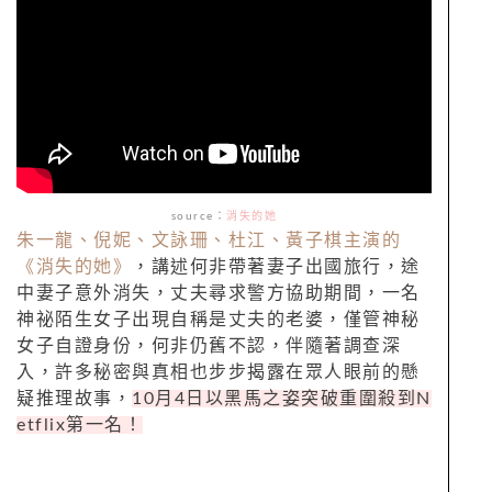
source
：
消失的她
朱一龍、倪妮、文詠珊、杜江、黃子棋主演的
《消失的她》
，講述何非帶著妻子出國旅行，途
中妻子意外消失，丈夫尋求警方協助期間，一名
神祕陌生女子出現自稱是丈夫的老婆，僅管神秘
女子自證身份，何非仍舊不認，伴隨著調查深
入，許多秘密與真相也步步揭露在眾人眼前的懸
疑推理故事，
10月4日以黑馬之姿突破重圍殺到
N
etflix
第一名！