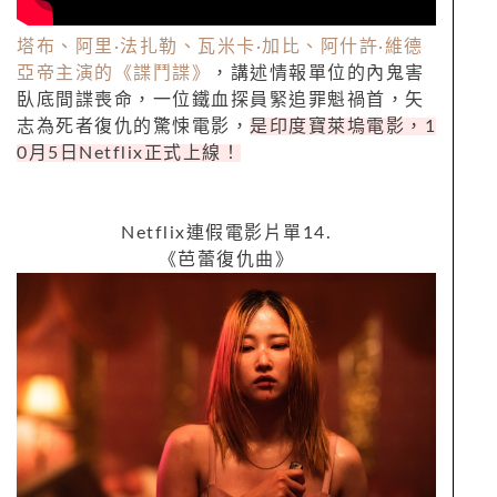
塔布、阿里
·
法扎勒、瓦米卡
·
加比、阿什許
·
維德
亞帝主演的《諜鬥諜》
，講述情報單位的內鬼害
臥底間諜喪命，一位鐵血探員緊追罪魁禍首，矢
志為死者復仇的驚悚電影，
是印度寶萊塢電影，
1
0
月
5
日
Netflix
正式上線！
Netflix
連假電影片單
14.
《芭蕾復仇曲》