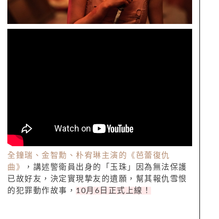
全鐘瑞、金智勳、朴宥琳主演的《芭蕾復仇
曲》
，講述警衛員出身的「玉珠」因為無法保護
已故好友，決定實現摯友的遺願，幫其報仇雪恨
的犯罪動作故事，
10
月
6
日正式上線！