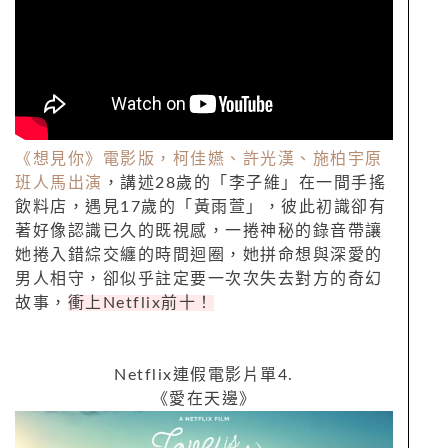
《想見你》電影版，柯佳嬿、許光漢、施柏宇原
班人馬出演
，講述
28
歲的「李子維」在一間手搖
飲料店，遇見
17
歲的「黃雨萱」，彼此初識卻有
著好像認識已久的既視感，一捲神秘的錄音帶讓
她捲入錯綜交纏的時間迴圈，她拼命想與深愛的
男人相守，卻似乎註定要一次次失去對方的奇幻
故事，
衝上
Netflix
前十！
Netflix
連假電影片單
4.
《愛在天邊》