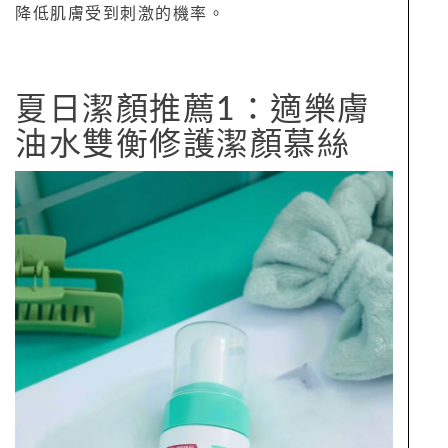
降低肌膚受到刺激的機率。
夏日潔顏推薦1：適樂膚
油水雙衡修護潔顏慕絲