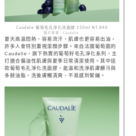
Caudalie 葡萄毛孔淨化洗面膠 150ml NT.840
圖片來源：Caudalie
夏天高溫悶熱、容易流汗，肌膚也更容易出油，
許多人會特別重視潔顏步驟。來自法國葡萄園的
Caudalie，旗下熱賣的葡萄籽毛孔淨化系列，主
打適合偏油性肌膚與夏季日常清潔使用。其中這
款葡萄毛孔淨化洗面膠，能溫和洗淨肌膚髒污與
多餘油脂，洗後膚觸清爽、不易感到緊繃。