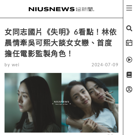
女同志國片《失明》6看點！林依
晨情牽吳可熙大談女女戀、首度
擔任電影監製角色！
by
wei
2024-07-09