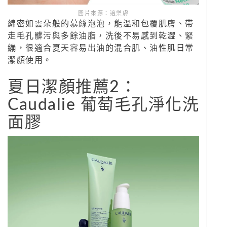
圖片來源：適樂膚
綿密如雲朵般的慕絲泡泡，能溫和包覆肌膚、帶
走毛孔髒污與多餘油脂，洗後不易感到乾澀、緊
繃，很適合夏天容易出油的混合肌、油性肌日常
潔顏使用。
夏日潔顏推薦2：
Caudalie 葡萄毛孔淨化洗
面膠