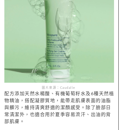
圖片來源：Caudalie
配方添加天然水楊酸、有機葡萄籽水及6種天然植
物精油，搭配凝膠質地，能帶走肌膚表面的油脂
與髒污，維持清爽舒適的潔顏感受。除了臉部日
常清潔外，也適合用於夏季容易流汗、出油的背
部肌膚。