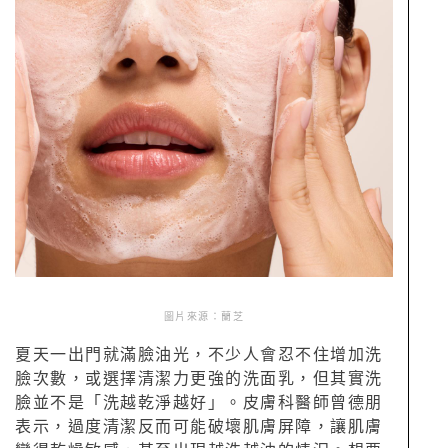
圖片來源：蘭芝
夏天一出門就滿臉油光，不少人會忍不住增加洗
臉次數，或選擇清潔力更強的洗面乳，但其實洗
臉並不是「洗越乾淨越好」。皮膚科醫師曾德朋
表示，過度清潔反而可能破壞肌膚屏障，讓肌膚