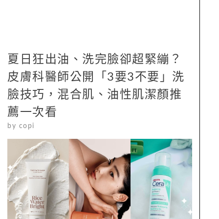
夏日狂出油、洗完臉卻超緊繃？
皮膚科醫師公開「3要3不要」洗
臉技巧，混合肌、油性肌潔顏推
薦一次看
by
copi