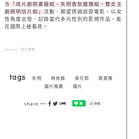
含
「底片劇照書籤組、失明香氛蠟燭組、雙女主
劇照明信片組」
活動，期望透過該部電影，以女
性角度出發、記錄當代多元性別的影視作品，能
在國際上被看見。
Source：周子娛樂
tags
失明
林依晨
吳可熙
周美豫
國片推薦
國片
share