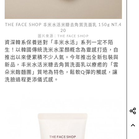
THE FACE SHOP 丰米水活米糠去角質洗面乳 150g NT.4
20
圖片來源：THE FACE SHOP
資深韓系保養迷對「丰米水活」系列一定不陌
生！以韓國傳統洗米水潔顏概念為靈感打造，自
推出以來便累積不少人氣。今年推出全新包裝與
新品，丰米水活米糠去角質洗面乳以療癒的「雲
朵米麴麵團」質地為特色，鬆軟Q彈的觸感，讓
洗臉過程更添儀式感。