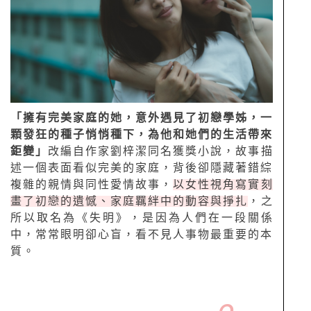
「擁有完美家庭的她，意外遇見了初戀學姊，一
顆發狂的種子悄悄種下，為他和她們的生活帶來
鉅變」
改編自作家劉梓潔同名獲獎小說，故事描
述一個表面看似完美的家庭，背後卻隱藏著錯綜
複雜的親情與同性愛情故事，
以女性視角寫實刻
畫了初戀的遺憾、家庭羈絆中的動容與掙扎
，之
所以取名為《失明》，是因為人們在一段關係
中，常常眼明卻心盲，看不見人事物最重要的本
質。