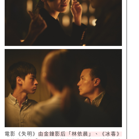
電影《失明》
由金鐘影后「林依晨」、《冰毒》