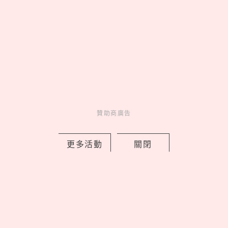
MORE
贊助商廣告
贊助商廣告
人氣排行
人氣
共鳴
01
贊助商廣告
On 昂跑 Run Hub 跑者驛站
台北限定開站，Cloudmonster 3
腳感就像「雲端漫步」
更多活動
關閉
02
Netflix《母胎單身戀愛大作
戰2》9位嘉賓IG公開！玹諝、受志
粉絲暴漲、珉鴻追蹤廷允了
03
皮克敏攻佔IKEA！8大分店限
定金色花苗＆專屬明信片必收，完
成任務再拿限量感謝小卡