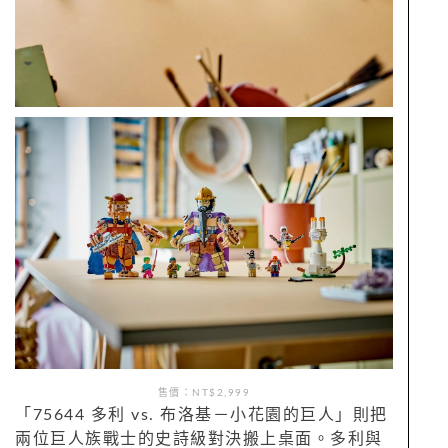
售價：NT$2,999
「75644 多利 vs. 布洛基－小花園的巨人」則把
兩位巨人族戰士的史詩級對決搬上桌面。多利與