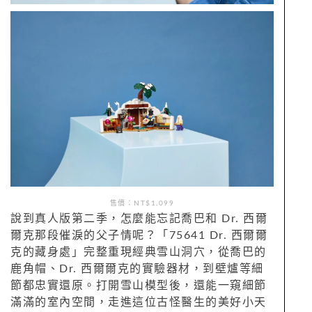
售價：NT$1,099
說到真人版第二季，怎麼能忘記喬巴和 Dr. 西爾
爾克那段催淚的父子情呢？「75641 Dr. 西爾爾
克的藏身處」完整重現經典雪山洞穴，從喬巴的
鹿角帽、Dr. 西爾爾克的實驗器材，到壁爐等細
節都忠實還原。打開雪山模型後，還能一窺細節
滿滿的室內空間，走進這位古怪醫生的美好小天