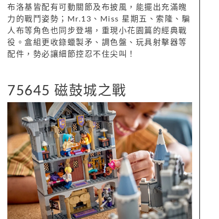
布洛基皆配有可動關節及布披風，能擺出充滿魄
力的戰鬥姿勢；Mr.13、Miss 星期五、索隆、騙
人布等角色也同步登場，重現小花園篇的經典戰
役。盒組更收錄蠟製矛、調色盤、玩具射擊器等
配件，勢必讓細節控忍不住尖叫！
75645 磁鼓城之戰