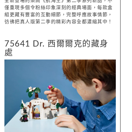
全新登場的樂高《航海王》第二季系列新品，不
僅重現多個令粉絲印象深刻的經典場面，每款盒
組更藏有豐富的互動細節，完整呼應故事情節，
彷彿把真人版第二季的精彩內容全都濃縮其中！
75641 Dr. 西爾爾克的藏身
處