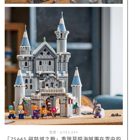
售價：NT$3,699
「75645 磁鼓城之戰」重現草帽海賊團在雪中的