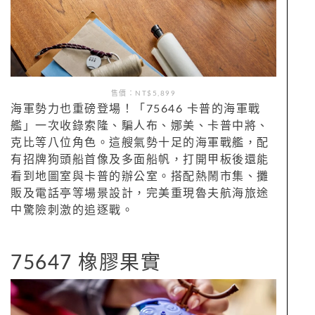
售價：NT$5,899
海軍勢力也重磅登場！「75646 卡普的海軍戰
艦」一次收錄索隆、騙人布、娜美、卡普中將、
克比等八位角色。這艘氣勢十足的海軍戰艦，配
有招牌狗頭船首像及多面船帆，打開甲板後還能
看到地圖室與卡普的辦公室。搭配熱鬧市集、攤
販及電話亭等場景設計，完美重現魯夫航海旅途
中驚險刺激的追逐戰。
75647 橡膠果實