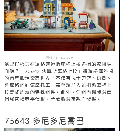
售價：NT$2,199
還記得魯夫在羅格鎮遭斯摩格上校追捕的驚險場
面嗎？「75642 決戰斯摩格上校」將羅格鎮熱鬧
的市集搬進樂高世界，不僅有武士刀店、魚攤、
斯摩格的帥氣摩托車，甚至還加入能把斯摩格上
校變成煙霧的特殊組件。此外，盒組內還隱藏兩
個秘密檔案平滑板，等著收藏家親自發掘。
75643 多尼多尼喬巴