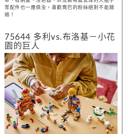
本、收納盒、注射器，以及裝有藍波球的大瓶子
等配件也一應俱全，喜歡喬巴的粉絲絕對不能錯
過！
75644 多利vs.布洛基－小花
園的巨人