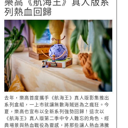
樂高《航海王》真人版系
列熱血回歸
去年，樂高首度攜手《航海王》真人版影集推出
系列盒組，一上市就讓無數海賊迷為之瘋狂。今
夏，樂高也宣布以全新系列強勢回歸！這次以
《航海王》真人版第二季中令人難忘的角色、經
典場景與熱血戰役為靈感，將那些讓人熱血沸騰