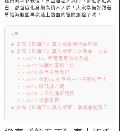
格鎮的精彩戰役，甚至連超人氣的「多尼多尼喬
巴」都首度化身樂高積木人偶！大家準備好跟著
草帽海賊團再次踏上熱血的冒險旅程了嗎？
目錄
● 樂高《航海王》真人版系列熱血回歸
● 樂高《航海王》真人版第二季新品一次看
└ 75641 Dr. 西爾爾克的藏身處
└ 75642 決戰斯摩格上校
└ 75643 多尼多尼喬巴
└ 75644 多利vs.布洛基－小花園的巨人
└ 75645 磁鼓城之戰
└ 75646 卡普的海軍戰艦
└ 75647 橡膠果實
● 樂高《航海王》真人版第二季新品開賣日