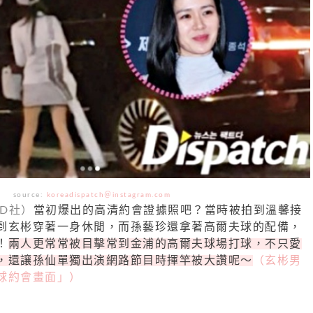
source:
koreadispatch＠instagram.com
D社）
當初爆出的高清約會證據照吧？當時被拍到溫馨接
到玄彬穿著一身休閒，而孫藝珍還拿著高爾夫球的配備，
！
兩人更常常被目擊常到金浦的高爾夫球場打球，不只愛
，還讓孫仙單獨出演網路節目時揮竿被大讚呢～
（玄彬男
球約會畫面」）