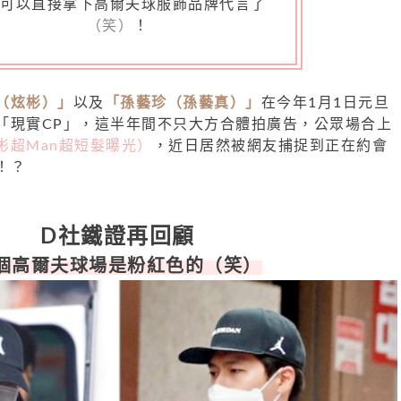
對可以直接拿下高爾夫球服飾品牌代言了
（笑）
！
（炫彬）」
以及
「孫藝珍（孫藝真）」
在今年1月1日元旦
「現實CP」，這半年間不只大方合體拍廣告，公眾場合上
彬超Man超短髮曝光）
，近日居然被網友捕捉到正在約會
！？
D社鐵證再回顧
個高爾夫球場是粉紅色的（笑）