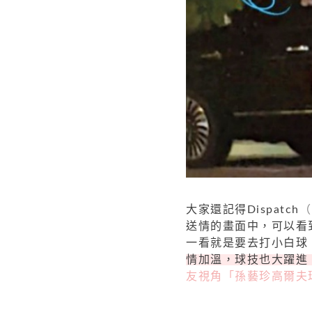
大家還記得Dispatch
（
送情的畫面中，可以看
一看就是要去打小白球
情加溫，球技也大躍進
友視角「孫藝珍高爾夫