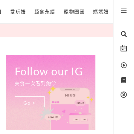
姐
愛玩妞
蔬食永續
寵物圈圈
媽媽妞
Follow our IG
美食一次看到飽♡
Go >