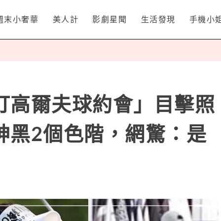
週末小奢華
美人計
影劇星聞
生活發現
手機小
打高爾夫球約會」目擊照
神黑2個色階，網驚：是