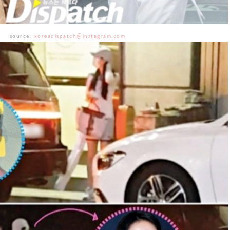
source:
koreadispatch＠instagram.com