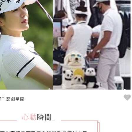
nt
影劇星聞
心動
瞬間
_