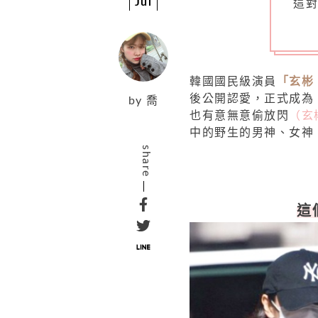
Jul
這
韓國國民級演員
「玄彬
後公開認愛，正式成為
by
喬
也有意無意偷放閃
（玄
中的野生的男神、女神
share
這