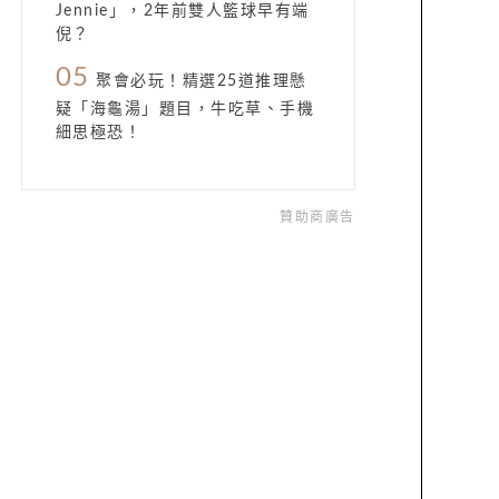
Jennie」，2年前雙人籃球早有端
倪？
05
聚會必玩！精選25道推理懸
疑「海龜湯」題目，牛吃草、手機
細思極恐！
贊助商廣告