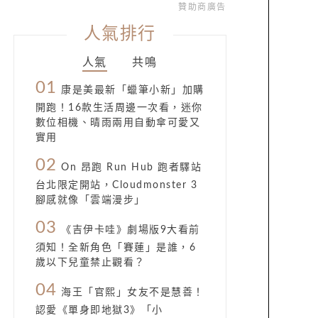
贊助商廣告
人氣排行
人氣
共鳴
01
康是美最新「蠟筆小新」加購
開跑！16款生活周邊一次看，迷你
數位相機、晴雨兩用自動傘可愛又
實用
02
On 昂跑 Run Hub 跑者驛站
台北限定開站，Cloudmonster 3
腳感就像「雲端漫步」
03
《吉伊卡哇》劇場版9大看前
須知！全新角色「賽蓮」是誰，6
歲以下兒童禁止觀看？
04
海王「官熙」女友不是慧善！
認愛《單身即地獄3》「小