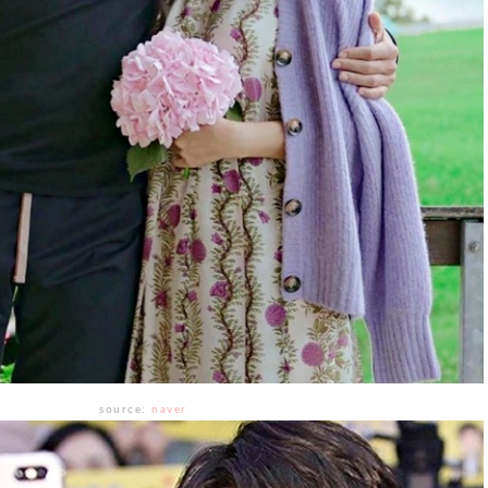
source:
naver