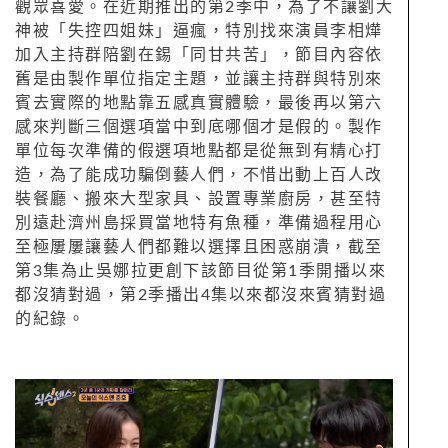
觀眾喜愛。在近期推出的第2季中，為了不讓劉大
神被「失控四姐妹」逼瘋，特別找來演員李相燁
加入主持群陪劉在錫「同甘共苦」，節目內容依
舊是由製作單位指定主題，並讓主持群與特別來
賓去實際的地點靠五感真實體驗，最後再以第六
感來判斷三個選項當中到底哪個才是假的。製作
單位每次準備的假選項地點都是從無到有精心打
造，為了能成功騙倒藝人們，不惜出動上百人改
裝餐廳、搬來大型家具、設置專業廚房，甚至特
別遠赴濟州島採買當地特有魚種，準備過程用心
至極屢屢讓藝人們都難以選擇且困惑崩潰，截至
第3集為止吳娜拉更創下該節目從第1季開播以來
都沒猜對過，第2季播出4集以來都沒來賓猜對過
的紀錄。