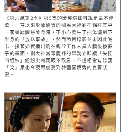
《第六感第2季》第5集的爆笑環節可說是毫不停
歇！一直以來形象優質的國民大神劉在錫在其中
一家餐廳體驗美食時，不小心發生了把湯灑到下
半身的「放送事故」，然而節目錄影並未因此喊
卡，接著如實播出劉在錫於工作人員人牆後換褲
子的畫面，劉大神當眾脫褲的舉動立即讓「失控
四姐妹」紛紛尖叫閉眼不敢看，不僅相當有綜藝
「笑」果也令觀眾感受到韓國實境秀的真實狀
況。