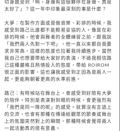
切身感受到「啊，身邊有這個夥伴在身邊，真是
太好了」？這一年中印象最深刻的事是什麼？
大夢：在製作方面或是做音樂、彩排的時候，我
感受到路己比誰都不能輕易妥協的人。像是在彩
排的時候，他會與舞者的全體練習之前，跟我說
「我們兩人先對一下吧」，他一直以來都自我要
求非常高，這樣的態度也拉著我持續進步。當然
我自己也想要帶給大家好的表演，不過我相信路
己這種嚴格且熱情投入的態度，帶給 ROIROM
很正面的影響，這也讓我感受到正因為是兩人一
起，更能夠朝著更高的水準前進。
路己：有時候站在舞台上，會感受到好險有大夢
的陪伴。特別是表演對到眼的時候，會更強烈有
「我們是同一隊的呢」的感受。就算沒有言語上
的交流，也會有那種在傳達給觀眾的節奏或舞台
上的氛圍突然對上的瞬間，那種時候會覺得兩人
一起活動真的很有意義。