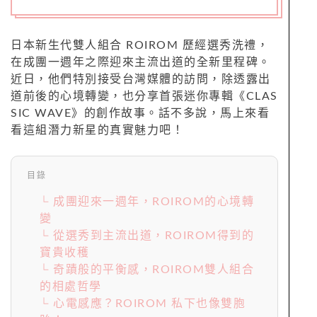
日本新生代雙人組合 ROIROM 歷經選秀洗禮，
在成團一週年之際迎來主流出道的全新里程碑。
近日，他們特別接受台灣媒體的訪問，除透露出
道前後的心境轉變，也分享首張迷你專輯《CLAS
SIC WAVE》的創作故事。話不多說，馬上來看
看這組潛力新星的真實魅力吧！
目錄
└ 成團迎來一週年，ROIROM的心境轉
變
└ 從選秀到主流出道，ROIROM得到的
寶貴收穫
└ 奇蹟般的平衡感，ROIROM雙人組合
的相處哲學
└ 心電感應？ROIROM 私下也像雙胞