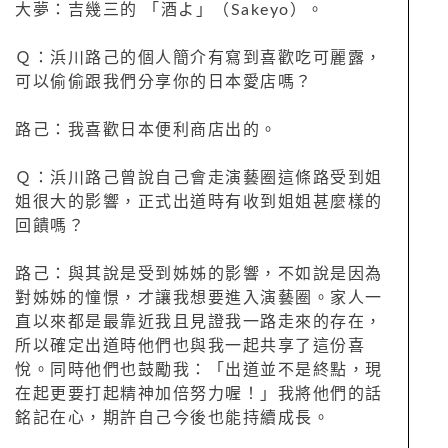
大夢：吉幾三的 「酒よ」（Sakeyo）。
Ｑ：浜川路己的個人簡介有寫到喜歡吃可麗露，
可以偷偷跟我們分享你的日本愛店嗎？
路己：我喜歡日本便利商店出的。
Ｑ：浜川路己曾說自己會走演藝圈這條路受到姐
姐很大的影響，正式出道時有收到姐姐甚麼樣的
回饋嗎？
路己：與其說是受到姊姊的影響，不如說是因為
對姊姊的憧憬，才讓我想要進入演藝圈。家人一
直以來都是最靠近我且見證我一路走來的存在，
所以確定出道時他們也與我一起共享了這份喜
悅。同時他們也鼓勵我：「出道並不是終點，現
在起更要打起精神加倍努力喔！」我將他們的話
銘記在心，期許自己今後也能持續成長。