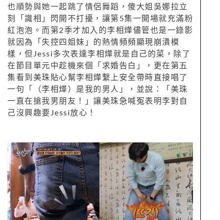
也順勢與她一起跳了情侶舞蹈，傻大姐吳娜拉立
刻「識相」閃開不打擾，讓第5集一開場就充滿粉
紅泡泡。而第2季才加入的李相燁儘管也是一錄影
就因為「失控四姐妹」的熱情頻頻顯現崩潰模
樣，但Jessi多次表達李相燁就是自己的菜，除了
在節目單元中趁機來個「求婚告白」，更在第五
集看到美珠貼心幫李相燁繫上安全帶時直接唱了
一句「（李相燁）是我的男人」，並說：「美珠
一直在搶我男朋友！」讓美珠急喊冤表明李對自
己沒興趣要Jessi放心！