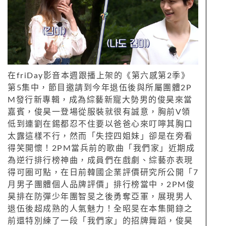
在friDay影音本週跟播上架的《第六感第2季》
第5集中，節目邀請到今年退伍後與所屬團體2P
M發行新專輯，成為綜藝新寵大勢男的俊昊來當
嘉賓，俊昊一登場從服裝就很有誠意，胸前V領
低到連劉在錫都忍不住要以爸爸心來叮嚀其胸口
太露這樣不行，然而「失控四姐妹」卻是在旁看
得笑開懷！2PM當兵前的歌曲「我們家」近期成
為逆行排行榜神曲，成員們在戲劇、綜藝亦表現
得可圈可點，在日前韓國企業評價研究所公開「7
月男子團體個人品牌評價」排行榜當中，2PM俊
昊排在防彈少年團智旻之後勇奪亞軍，展現男人
退伍後超成熟的人氣魅力！全昭旻在本集開錄之
前還特別練了一段「我們家」的招牌舞蹈，俊昊