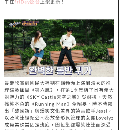
午在
friDay影音
上架更新！
最能欣賞到國民大神劉在錫頻頻上演崩潰秀的推
理綜藝節目《第六感》，在第1季集結了具有傻大
姐魅力的《SKY Castle天空之城》吳娜拉、天然
搞笑本色的《Running Man》全昭旻、時不時露
出「破國語」與爆笑文化差異的饒舌歌手Jessi，
以及就連經紀公司都放棄形象管理的女團Lovelyz
成員美珠當固定班底，因每集都爆笑連連而深受