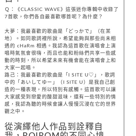
Ｑ：《CLASSIC WAVE》這張迷你專輯中收錄了
7首歌，你們各自最喜歡哪首呢？為什麼？
大夢：我最喜歡的歌曲是「どっかで」（在某
地）。如同歌詞裡所說，希望能夠與那些尚未相
遇的 cHaRm 相遇。我認為這首歌在演唱會上演
唱時氣氛會很嗨，而且也能和粉絲們共享一些感
動的時刻，所以希望未來有機會能在演唱會上和
大家一起唱。
路己：我最喜歡的歌曲是「I SITE U♡」，歌詞
中的「あいしてゆー」（I SITE U）是我自己創
造的一種表現，所以特別有感觸。這首歌可以讓
大家感受到戀愛的酸甜滋味，還有一些特別的情
感，我認為聽的時候會讓人慢慢沉浸在它的世界
觀之中。
從演繹他人作品到詮釋自
我，ROIROM的不同心境