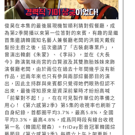
俊昊在本集的最後展現機智順利猜對假餐廳，成
為第2季開播以來第一位答對的來賓，有趣的是繼
首集邀請韓國知名藝人兼餐廳老闆的洪錫天戴假
髮扮主廚之後，這次邀請了「古裝劇專業戶」，
曾演出韓劇《朱蒙》、《李祘》，並在《大長
今》飾演氣味尚宮的白賢淑及其雙胞胎姊妹來飾
演餐廳老闆，由於兩位在過去十年間幾乎沒有新
作品，近兩年來也只有參與兩部綜藝節目的演
出，因此主持群與來賓都只覺得她們眼熟但認不
出來，最後得知原來是資深前輩時才紛紛高喊
「前輩對不起！」，在在可見製作單位的準備之
用心！《第六感第2季》第5集的收視率也刷新了
自身紀錄，首都圈平均3.7%，最高5.8%，全國
平均3.3%，最高4.8%，成爲同時段有線台收視
第一名（韓國尼爾森）。friDay影音冠軍韓國綜
藝節目《第六感第2季》每週六上午上架更新！