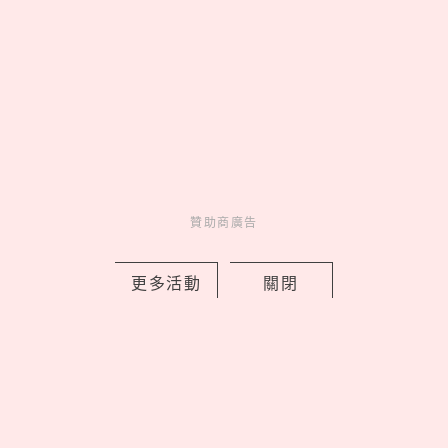
贊助商廣告
2026藏壽司人氣排行TOP10！神級副餐
茶碗蒸奪冠、鮪魚壽司擠進前三名
更多活動
關閉
by Noah
Fun
吃喝玩樂
1 days ago