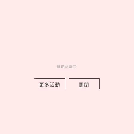
05
聚會必玩！精選25道推理懸
疑「海龜湯」題目，牛吃草、手機
細思極恐！
latest news
_
贊助商廣告
更多活動
關閉