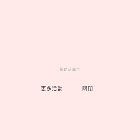
EASY SHOP 26週年慶開跑！「戀戀星
光」系列買一送一，美到捨不得只藏起
來
by PRSTANd
Charming
美人計
1 days ago
贊助商廣告
更多活動
關閉
lululemon 2026 秋季 Fast and Free™
跑步系列登場，用撞色穿出你的運動時
尚
by PRSTANd