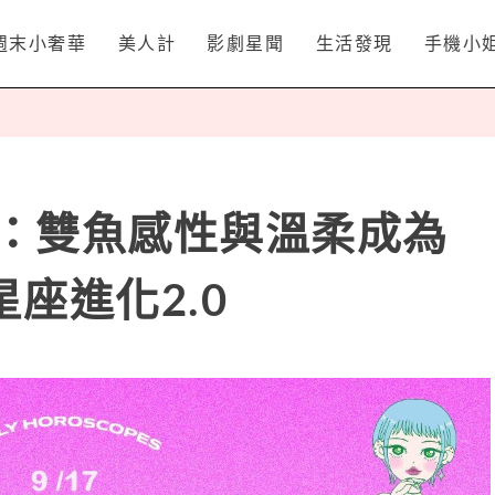
週末小奢華
美人計
影劇星聞
生活發現
手機小
名：雙魚感性與溫柔成為
座進化2.0