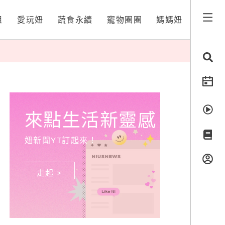
姐
愛玩妞
蔬食永續
寵物圈圈
媽媽妞
來點生活新靈感
妞新聞YT訂起來！
走起 >