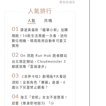
贊助商廣告
人氣排行
人氣
共鳴
01
康是美最新「蠟筆小新」加購
開跑！16款生活周邊一次看，迷你
數位相機、晴雨兩用自動傘可愛又
實用
02
On 昂跑 Run Hub 跑者驛站
台北限定開站，Cloudmonster 3
腳感就像「雲端漫步」
03
《吉伊卡哇》劇場版9大看前
須知！全新角色「賽蓮」是誰，6
歲以下兒童禁止觀看？
04
海王「官熙」女友不是慧善！
認愛《單身即地獄3》「小