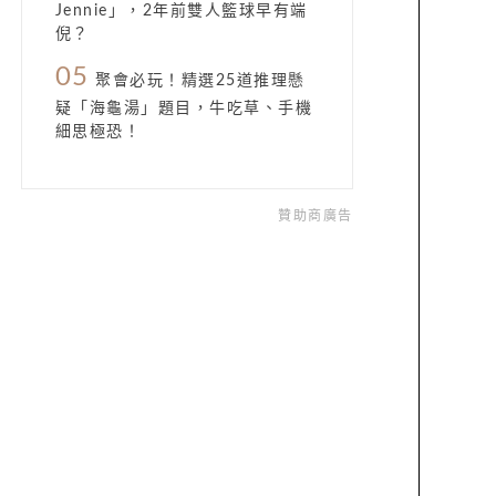
Jennie」，2年前雙人籃球早有端
倪？
05
聚會必玩！精選25道推理懸
疑「海龜湯」題目，牛吃草、手機
細思極恐！
贊助商廣告