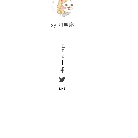
by
妞星座
share