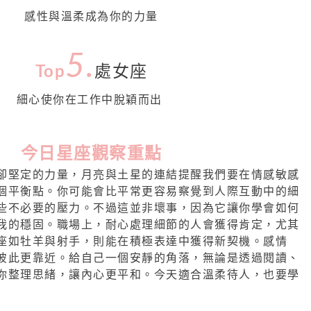
感性與溫柔成為你的力量
5
.
Top
處女座
細心使你在工作中脫穎而出
今日星座觀察重點
卻堅定的力量，月亮與土星的連結提醒我們要在情感敏感
個平衡點。你可能會比平常更容易察覺到人際互動中的細
些不必要的壓力。不過這並非壞事，因為它讓你學會如何
我的穩固。職場上，耐心處理細節的人會獲得肯定，尤其
座如牡羊與射手，則能在積極表達中獲得新契機。感情
彼此更靠近。給自己一個安靜的角落，無論是透過閱讀、
你整理思緒，讓內心更平和。今天適合溫柔待人，也要學