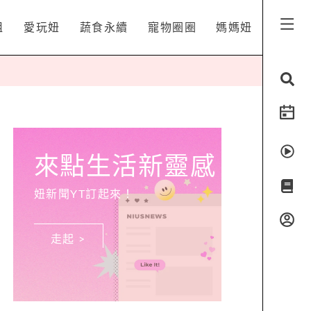
姐
愛玩妞
蔬食永續
寵物圈圈
媽媽妞
來點生活新靈感
妞新聞YT訂起來！
走起 >