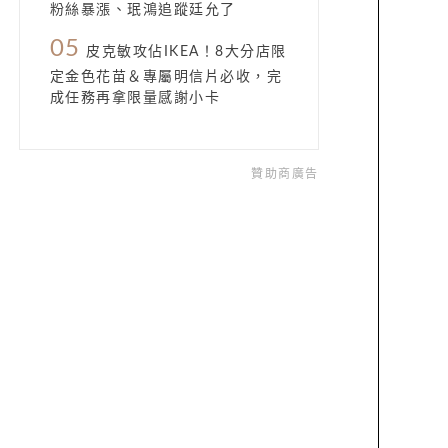
粉絲暴漲、珉鴻追蹤廷允了
05
皮克敏攻佔IKEA！8大分店限
定金色花苗＆專屬明信片必收，完
成任務再拿限量感謝小卡
贊助商廣告