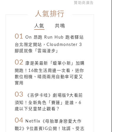
贊助商廣告
人氣排行
人氣
共鳴
01
On 昂跑 Run Hub 跑者驛站
台北限定開站，Cloudmonster 3
腳感就像「雲端漫步」
02
康是美最新「蠟筆小新」加購
開跑！16款生活周邊一次看，迷你
數位相機、晴雨兩用自動傘可愛又
實用
03
《吉伊卡哇》劇場版9大看前
須知！全新角色「賽蓮」是誰，6
歲以下兒童禁止觀看？
04
Netflix《母胎單身戀愛大作
戰2》9位嘉賓IG公開！玹諝、受志