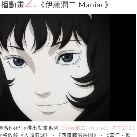
2.
x待播動畫
《伊藤潤二 Maniac》
聯合Netflix推出動畫系列
《伊藤潤二 Maniac》將在2023
次將收錄《人頭氣球》、《四道牆的房間》、《富江・照