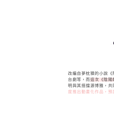
改編自夢枕獏的小說《
台劇等，而
這次《陰陽
明與其搭擋源博雅，共
度推出動畫化作品，預計