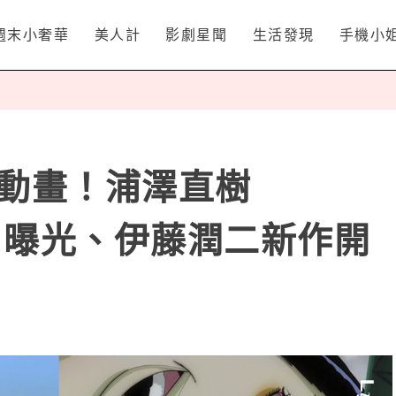
週末小奢華
美人計
影劇星聞
生活發現
手機小
x原創動畫！浦澤直樹
王》曝光、伊藤潤二新作開