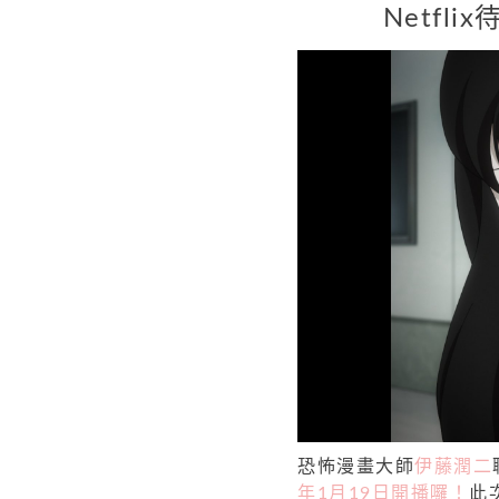
Netfli
恐怖漫畫大師
伊藤潤二
年1月19日開播囉！
此