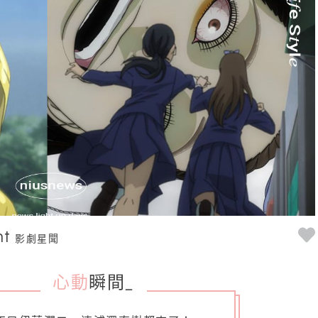
nt
影劇星聞
心動
瞬間
_