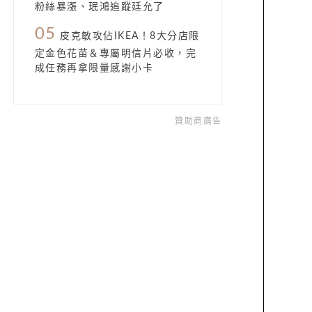
粉絲暴漲、珉鴻追蹤廷允了
05
皮克敏攻佔IKEA！8大分店限
定金色花苗＆專屬明信片必收，完
成任務再拿限量感謝小卡
贊助商廣告