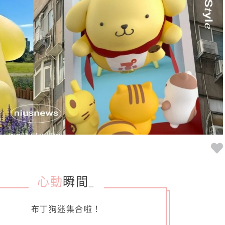
心動
瞬間
_
布丁狗迷集合啦！