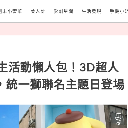
週末小奢華
美人計
影劇星聞
生活發現
手機小
生活動懶人包！3D超人
，統一獅聯名主題日登場