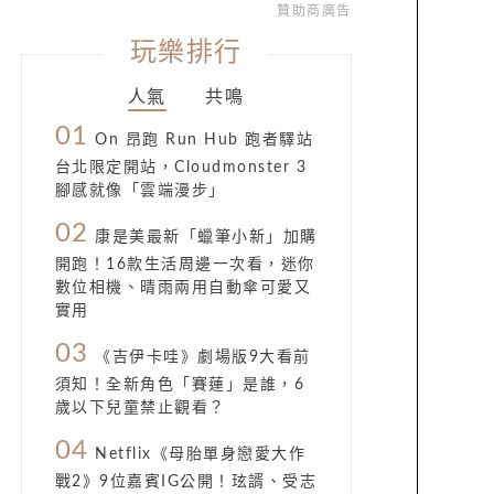
贊助商廣告
玩樂排行
人氣
共鳴
01
On 昂跑 Run Hub 跑者驛站
台北限定開站，Cloudmonster 3
腳感就像「雲端漫步」
02
康是美最新「蠟筆小新」加購
開跑！16款生活周邊一次看，迷你
數位相機、晴雨兩用自動傘可愛又
實用
03
《吉伊卡哇》劇場版9大看前
須知！全新角色「賽蓮」是誰，6
歲以下兒童禁止觀看？
04
Netflix《母胎單身戀愛大作
戰2》9位嘉賓IG公開！玹諝、受志