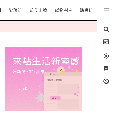
姐
愛玩妞
蔬食永續
寵物圈圈
媽媽妞
來點生活新靈感
妞新聞YT訂起來！
走起 >