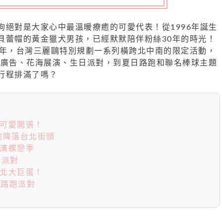
狗絕對是大家心中最溫暖療癒的可愛代表！從1996年誕生
貝蕾帽的黃金獵犬男孩，已經默默陪伴粉絲30年的時光！
週年，台灣三麗鷗特別規劃一系列橫跨北中南的限定活動，
D廣告、花海展演、生日派對，到夏日路跑和聯名棒球主題
行程排滿了嗎？
廳可愛開張！
狗降落台北街頭
河濱蝶戀季
日派對
臺北大巨蛋！
0 路跑派對