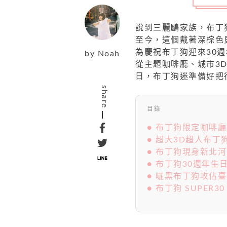
說到三麗鷗家族，布丁
至今，這個戴著深棕色
為慶祝布丁狗迎來30
by
Noah
從主題咖啡廳、城市3
日，布丁狗迷準備好把
share
目錄
● 布丁狗限定咖啡
● 超大3D超人布丁
● 布丁狗現身新北
● 布丁狗30週年生
● 曬黑布丁狗攻佔
● 布丁狗 SUPER3