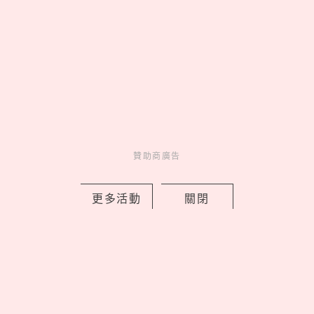
腳感就像「雲端漫步」
02
Netflix《母胎單身戀愛大作
戰2》9位嘉賓IG公開！玹諝、受志
粉絲暴漲、珉鴻追蹤廷允了
03
皮克敏攻佔IKEA！8大分店限
定金色花苗＆專屬明信片必收，完
成任務再拿限量感謝小卡
04
贊助商廣告
《吉伊卡哇》劇場版9大看前
須知！全新角色「賽蓮」是誰，6
歲以下兒童禁止觀看？
更多活動
關閉
05
康是美最新「蠟筆小新」加購
開跑！16款生活周邊一次看，迷你
數位相機、晴雨兩用自動傘可愛又
實用