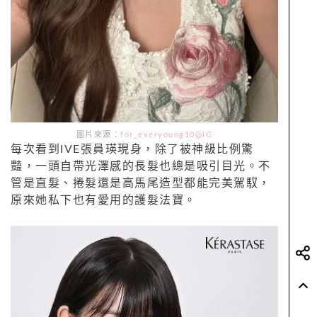
圖片來源：
for_everyoung10@IG
每次看到IVE張員瑛現身，除了被神級比例驚
豔，一頭自帶光澤感的長髮也總是吸引目光。不
管是直髮、捲髮還是高馬尾造型都能完美駕馭，
原來她私下也有愛用的護髮法寶。