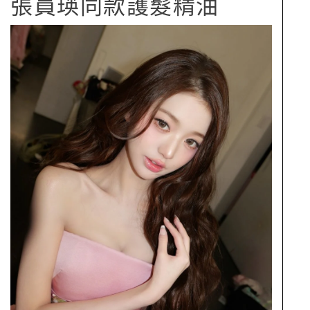
張員瑛同款護髮精油