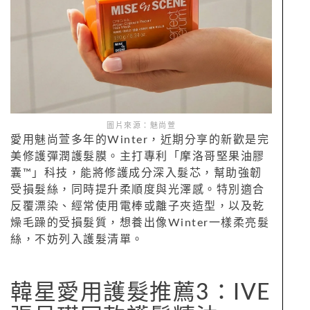
圖片來源：魅尚萱
愛用魅尚萱多年的Winter，近期分享的新歡是完
美修護彈潤護髮膜。主打專利「摩洛哥堅果油膠
囊™」科技，能將修護成分深入髮芯，幫助強韌
受損髮絲，同時提升柔順度與光澤感。特別適合
反覆漂染、經常使用電棒或離子夾造型，以及乾
燥毛躁的受損髮質，想養出像Winter一樣柔亮髮
絲，不妨列入護髮清單。
韓星愛用護髮推薦3：IVE