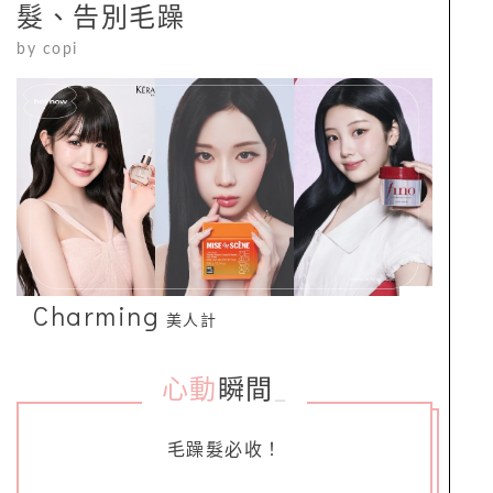
髮、告別毛躁
by
copi
Charming
美人計
心動
瞬間
_
毛躁髮必收！