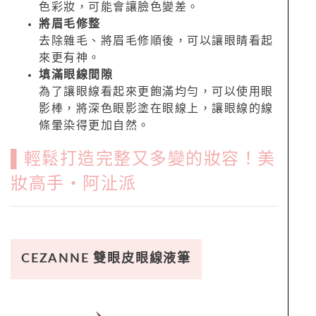
色彩妝，可能會讓臉色變差。
將眉毛修整
去除雜毛、將眉毛修順後，可以讓眼睛看起
來更有神。
填滿眼線間隙
為了讓眼線看起來更飽滿均勻，可以使用眼
影棒，將深色眼影塗在眼線上，讓眼線的線
條暈染得更加自然。
▌輕鬆打造完整又多變的妝容！美
妝高手
・阿沚派
CEZANNE 雙眼皮眼線液筆