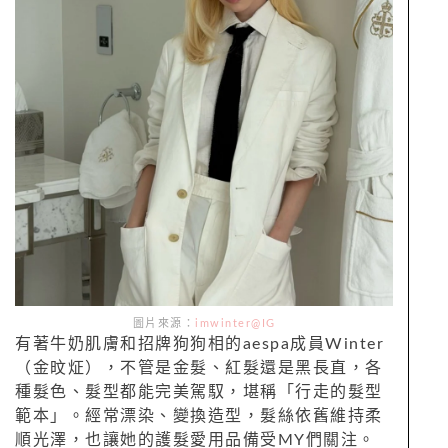
圖片來源：
imwinter@IG
有著牛奶肌膚和招牌狗狗相的aespa成員Winter
（金旼炡），不管是金髮、紅髮還是黑長直，各
種髮色、髮型都能完美駕馭，堪稱「行走的髮型
範本」。經常漂染、變換造型，髮絲依舊維持柔
順光澤，也讓她的護髮愛用品備受MY們關注。