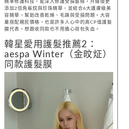
精準修護科技，能深入修護受損髮絲，升級版更
添加2倍角鯊烷與珍珠精華，並結合6大護膚級美
容精華，幫助改善乾燥、毛躁與受損問題。大容
量搭配親民價格，也是許多人心中的高CP值護髮
膜代表，想跟收同款也不用擔心荷包失血。
韓星愛用護髮推薦2：
aespa Winter（金旼炡）
同款護髮膜