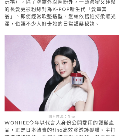
沅禧），除了空靈外貌圈粉外，一頭濃密又蓬鬆
的長髮更被粉絲封為K-POP新生代「髮量富
翁」。即使經常吹整造型，髮絲依舊維持柔順光
澤，也讓不少人好奇她的日常護髮秘訣。
圖片來源：fino
WONHEE今年以代言人身份公開愛用的護髮產
品，正是日本熱賣的fino高效滲透護髮膜。主打