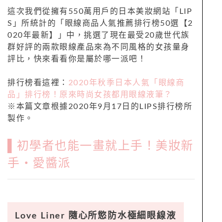
這次我們從擁有550萬用戶的日本美妝網站「LIP
S」所統計的「眼線商品人氣推薦排行榜50選【2
020年最新】」中，挑選了現在最受20歲世代族
群好評的兩款眼線產品來為不同風格的女孩量身
評比，快來看看你是屬於哪一派吧！
排行榜看這裡：
2020年秋季日本人氣「眼線商
品」排行榜！原來時尚女孩都用眼線液筆？
※本篇文章根據2020年9月17日的LIPS排行榜所
製作。
▌初學者也能一畫就上手！美妝新
手・愛醬派
Love Liner 隨心所慾防水極細眼線液