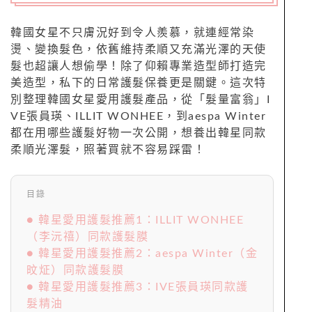
韓國女星不只膚況好到令人羨慕，就連經常染
燙、變換髮色，依舊維持柔順又充滿光澤的天使
髮也超讓人想偷學！除了仰賴專業造型師打造完
美造型，私下的日常護髮保養更是關鍵。這次特
別整理韓國女星愛用護髮產品，從「髮量富翁」I
VE張員瑛、ILLIT WONHEE，到aespa Winter
都在用哪些護髮好物一次公開，想養出韓星同款
柔順光澤髮，照著買就不容易踩雷！
目錄
● 韓星愛用護髮推薦1：ILLIT WONHEE
（李沅禧）同款護髮膜
● 韓星愛用護髮推薦2：aespa Winter（金
旼炡）同款護髮膜
● 韓星愛用護髮推薦3：IVE張員瑛同款護
髮精油