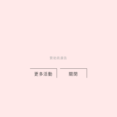
中山區有最美巴黎花店！「vacanza
Fleurs假期花町」開幕5大必逛，鮮花花
束變飾品免費續
by 喬
Charming
美人計
4 hours ago
贊助商廣告
更多活動
關閉
史努比酷哥喬針織衫！TOMMY
HILFIGER 「PEANUTS聯名服裝台灣開
賣」，童裝洋裝必收