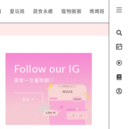
姐
愛玩妞
蔬食永續
寵物圈圈
媽媽妞
Follow our IG
美食一次看到飽♡
Go >