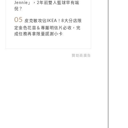
Jennie」，2年前雙人籃球早有端
倪？
05
皮克敏攻佔IKEA！8大分店限
定金色花苗＆專屬明信片必收，完
成任務再拿限量感謝小卡
贊助商廣告