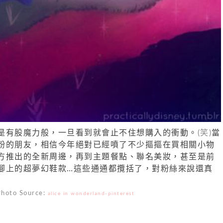
是有股魔力般，一旦看到就會止不住想購入的衝動。
(笑)
當
粉的朋友，相信今年絕對已經噴了不少摳摳在買相關小物
方推出的全新周邊，再到主題餐點、聯名美妝，甚至是前
腳上的超夢幻鞋款…這些通通都攬括了，對粉絲來說還真
Photo Source:
alice in wonderland-pinterest