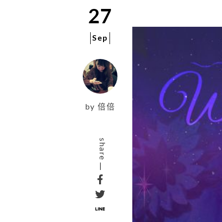
27
Sep
by
倍倍
share