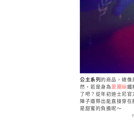
公主系列
的商品，總像
然，若是身為
愛麗絲
鐵
了吧？從年初迪士尼官
陣子還祭出能直接穿在
是甜蜜的負擔呢〜