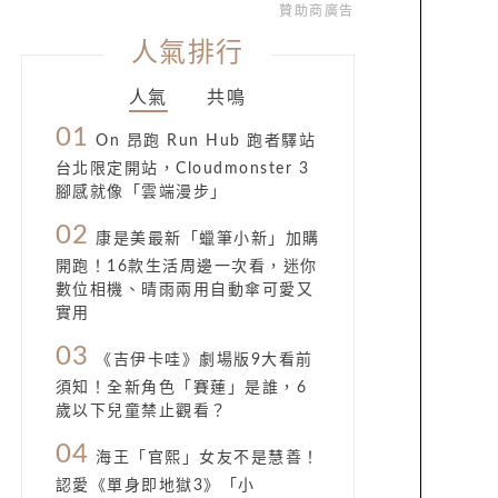
贊助商廣告
人氣排行
人氣
共鳴
01
On 昂跑 Run Hub 跑者驛站
台北限定開站，Cloudmonster 3
腳感就像「雲端漫步」
02
康是美最新「蠟筆小新」加購
開跑！16款生活周邊一次看，迷你
數位相機、晴雨兩用自動傘可愛又
實用
03
《吉伊卡哇》劇場版9大看前
須知！全新角色「賽蓮」是誰，6
歲以下兒童禁止觀看？
04
海王「官熙」女友不是慧善！
認愛《單身即地獄3》「小