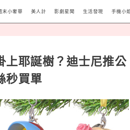
週末小奢華
美人計
影劇星聞
生活發現
手機小
掛上耶誕樹？迪士尼推公
絲秒買單