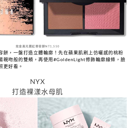
炫金高光腮紅修容餅NT1,550
容餅，一盤打造立體輪廓！先在蘋果肌刷上仿曬感的桃粉
陽親吻般的雙頰，再使用#GoldenLight修飾輪廓線條，臉
照更好看。
NYX
打造裸
漾水母肌