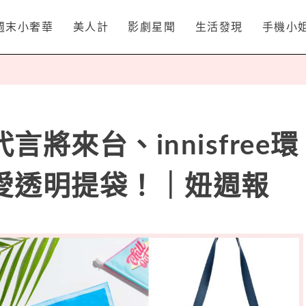
週末小奢華
美人計
影劇星聞
生活發現
手機小
將來台、innisfree環
愛透明提袋！｜妞週報