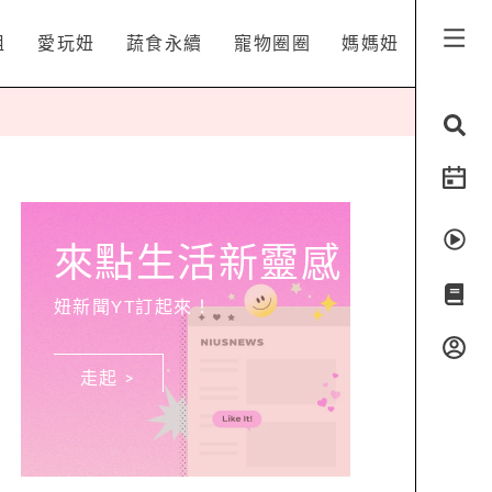
姐
愛玩妞
蔬食永續
寵物圈圈
媽媽妞
來點生活新靈感
妞新聞YT訂起來！
走起 >