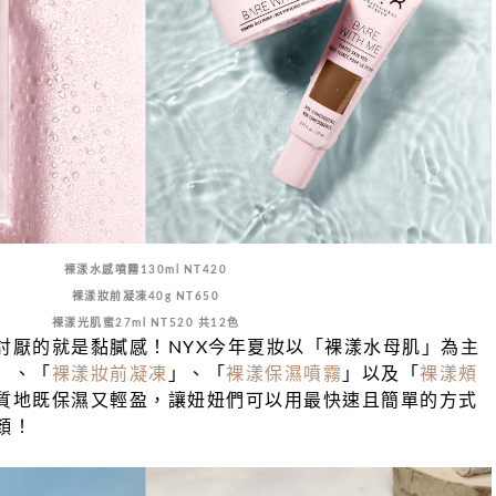
裸漾水感噴霧130ml NT420
裸漾妝前凝凍40g NT650
裸漾光肌蜜27ml NT520 共12色
討厭的就是黏膩感！NYX今年夏妝以「裸漾水母肌」為主
」、「
裸漾妝前凝凍
」、「
裸漾保濕噴霧
」以及「
裸漾頰
質地既保濕又輕盈，
讓妞妞們可以用最快速且簡單的方式
顏！