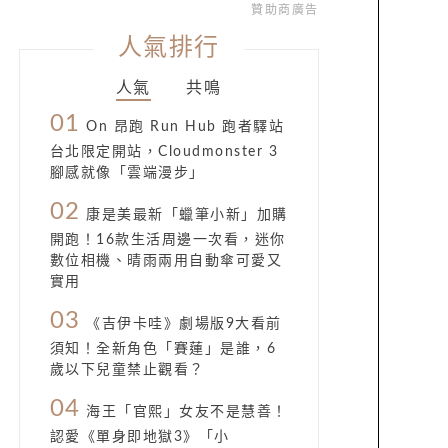
贊助商廣告
人氣排行
人氣
共鳴
01
On 昂跑 Run Hub 跑者驛站
台北限定開站，Cloudmonster 3
腳感就像「雲端漫步」
02
康是美最新「蠟筆小新」加購
開跑！16款生活周邊一次看，迷你
數位相機、晴雨兩用自動傘可愛又
實用
03
《吉伊卡哇》劇場版9大看前
須知！全新角色「賽蓮」是誰，6
歲以下兒童禁止觀看？
04
海王「官熙」女友不是慧善！
認愛《單身即地獄3》「小