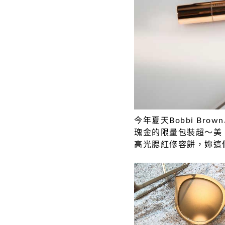
今年夏天Bobbi Br
瑰金的限量包裝超～美
高光腮紅修容餅，妳這