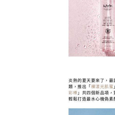
炎熱的夏天要來了，最
題，推出
「
裸漾光肌蜜
彩棒
」共四個新品項，
輕鬆打造最水心機偽素