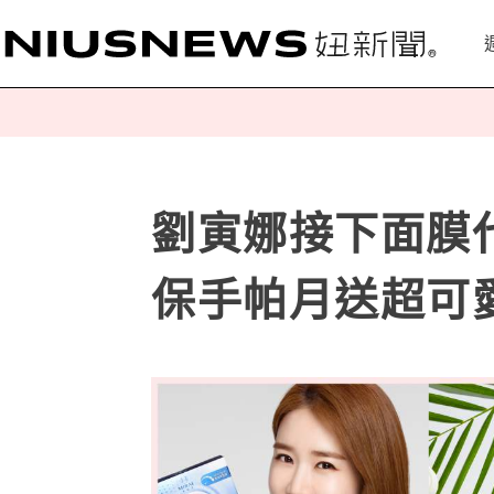
劉寅娜接下面膜代言
保手帕月送超可