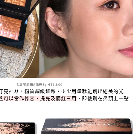
金緻美肌粉#熾光8g NT1,800
打亮神器，粉質超級細緻，少少用量就能刷出絕美的光
盤可以當作修容、提亮及腮紅三用
，即使刷在鼻頭上一點