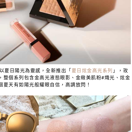
own以夏日陽光為靈感，全新推出「
夏日炫金高光系列
」，玫
，整個系列包含金高光液態眼影、金緻美肌粉#熾光、炫金
個夏天有如陽光般耀眼自信，高調放閃！