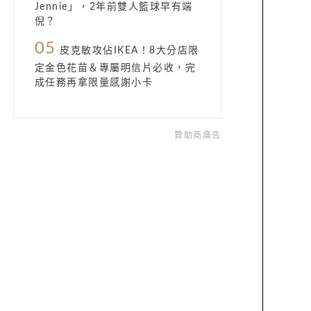
Jennie」，2年前雙人籃球早有端
倪？
05
皮克敏攻佔IKEA！8大分店限
定金色花苗＆專屬明信片必收，完
成任務再拿限量感謝小卡
贊助商廣告