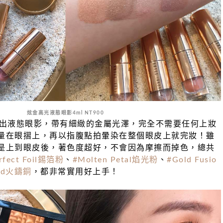
炫金高光液態眼影4ml NT900
第一次推出液態眼影，帶有細緻的金屬光澤，完全不需要任何上妝
量在眼摺上，再以指腹點拍暈染在整個眼皮上就完妝！雖
是上到眼皮後，著色度超好，不會因為摩擦而掉色，總共
rfect Foil錫箔粉
、
#Molten Petal焰光粉
、
#Gold Fusio
ead火鑄銅
，都非常實用好上手！