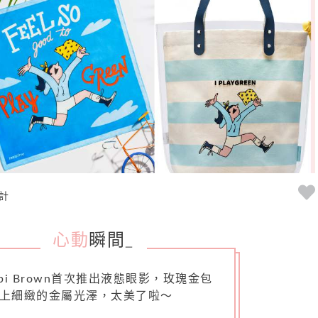
計
心動
瞬間
_
bbi Brown首次推出液態眼影，玫瑰金包
上細緻的金屬光澤，太美了啦～