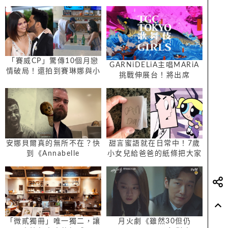
「賽威CP」驚傳10個月戀
GARNiDELiA主唱MARiA
情破局！還拍到賽琳娜與小
挑戰伸展台！將出席
賈共享早餐
「TOKYO KABUKI GIRLS
LIVE SHOW TOUR2018
安娜貝爾真的無所不在？快
甜言蜜語就在日常中！7歲
到《Annabelle
小女兒給爸爸的紙條把大家
Presence》自製惡搞照片
都暖炸…
嚇死朋友吧！
「微貳獨冊」唯一獨二，讓
月火劇《雖然30但仍