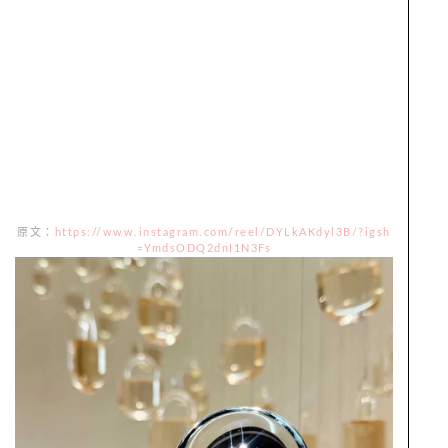
原文：
https://www.instagram.com/reel/DYLkAKdyl3B/?igsh
=YmdsODQ2dnI1N3Fs