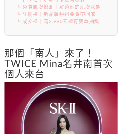
└ 打卡禮｜現場打卡送青春露
└ 免費肌膚檢測｜解鎖你的肌膚狀態
└ 註冊禮｜新品體驗組免費帶回家
└ 成交禮｜滿2,990元還有雙重抽獎
那個「南人」來了！
TWICE Mina名井南首次
個人來台