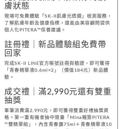
膚狀態
現場可免費體驗「SK-II肌膚光透鏡」檢測服務，
了解肌膚年齡及健康指標，還能由美容顧問提供
個人化PITERA™保養建議。
註冊禮｜新品體驗組免費帶
回家
完成SK-II LINE官方帳號註冊與驗證，即可獲得
「青春精華液0.6ml×2」（價值184元）新品體
驗。
成交禮｜滿2,990元還有雙重
抽獎
單筆消費滿2,990元，即可獲得雙重好禮抽獎資
格。第一重有機會抽中限量「Mina親簽PITERA
™雙精華組」，內含青春露75ml＋青春精華液10