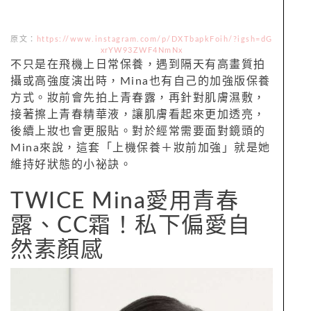
原文：
https://www.instagram.com/p/DXTbapkFoih/?igsh=dG
xrYW93ZWF4NmNx
不只是在飛機上日常保養，遇到隔天有高畫質拍
攝或高強度演出時，Mina也有自己的加強版保養
方式。妝前會先拍上青春露，再針對肌膚濕敷，
接著擦上青春精華液，讓肌膚看起來更加透亮，
後續上妝也會更服貼。對於經常需要面對鏡頭的
Mina來說，這套「上機保養＋妝前加強」就是她
維持好狀態的小祕訣。
TWICE Mina愛用青春
露、CC霜！私下偏愛自
然素顏感