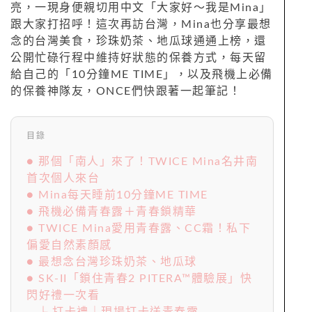
亮，一現身便親切用中文「大家好～我是Mina」
跟大家打招呼！這次再訪台灣，Mina也分享最想
念的台灣美食，珍珠奶茶、地瓜球通通上榜，還
公開忙碌行程中維持好狀態的保養方式，每天留
給自己的「10分鐘ME TIME」，以及飛機上必備
的保養神隊友，ONCE們快跟著一起筆記！
目錄
● 那個「南人」來了！TWICE Mina名井南
首次個人來台
● Mina每天睡前10分鐘ME TIME
● 飛機必備青春露＋青春鎖精華
● TWICE Mina愛用青春露、CC霜！私下
偏愛自然素顏感
● 最想念台灣珍珠奶茶、地瓜球
● SK-II「鎖住青春2 PITERA™體驗展」快
閃好禮一次看