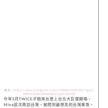
原文：
https://www.instagram.com/p/DWMJV3ZElWI/?igsh=
MWYwM2NrMHNlNDZyZg%3D%3D
今年3月TWICE才剛來台登上台北大巨蛋開唱，
Mina這次再訪台灣，被問到最想念的台灣美食，