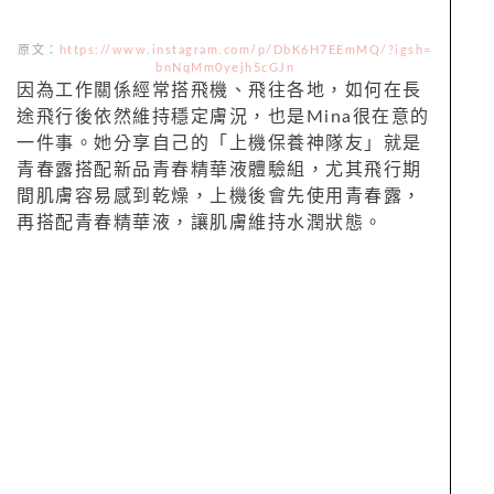
原文：
https://www.instagram.com/p/DbK6H7EEmMQ/?igsh=
bnNqMm0yejh5cGJn
因為工作關係經常搭飛機、飛往各地，如何在長
途飛行後依然維持穩定膚況，也是Mina很在意的
一件事。她分享自己的「上機保養神隊友」就是
青春露搭配新品青春精華液體驗組，尤其飛行期
間肌膚容易感到乾燥，上機後會先使用青春露，
再搭配青春精華液，讓肌膚維持水潤狀態。