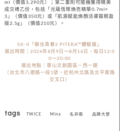
ml（價值3,290元）；第二重則可隨機獲得精美
成交禮乙份，包括「光蘊恆璨煥亮精華0.7ml×
3」（價值350元）或「肌源賦能煥顏活膚霜輕盈
版2.5g」（價值210元）。
SK-II「鎖住青春2 PITERA™體驗展」
展出時間｜2026年8月9日～8月16日，每日12:0
0～20:00
展出地點｜華山文創園區－西一館
（台北市八德路一段1號，近杭州北路及北平東路
交叉口）
tags
TWICE
Mina
名井南
品牌大使