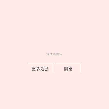
02
康是美最新「蠟筆小新」加購
開跑！16款生活周邊一次看，迷你
數位相機、晴雨兩用自動傘可愛又
實用
03
《吉伊卡哇》劇場版9大看前
須知！全新角色「賽蓮」是誰，6
歲以下兒童禁止觀看？
04
海王「官熙」女友不是慧善！
贊助商廣告
認愛《單身即地獄3》「小
Jennie」，2年前雙人籃球早有端
倪？
更多活動
關閉
05
皮克敏攻佔IKEA！8大分店限
定金色花苗＆專屬明信片必收，完
成任務再拿限量感謝小卡