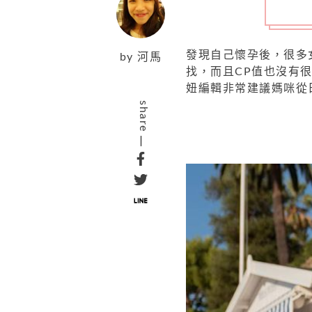
發現自己懷孕後，很多
by
河馬
找，而且CP值也沒有
妞編輯非常建議媽咪從
share