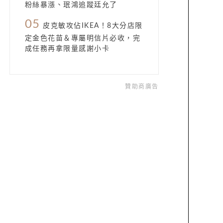
粉絲暴漲、珉鴻追蹤廷允了
05
皮克敏攻佔IKEA！8大分店限
定金色花苗＆專屬明信片必收，完
成任務再拿限量感謝小卡
贊助商廣告