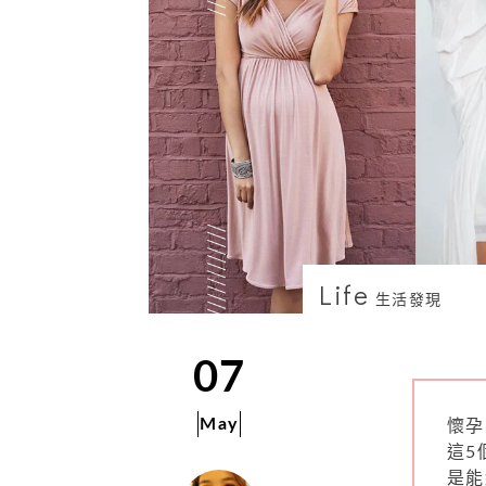
Life
生活發現
07
May
懷孕
這5
是能