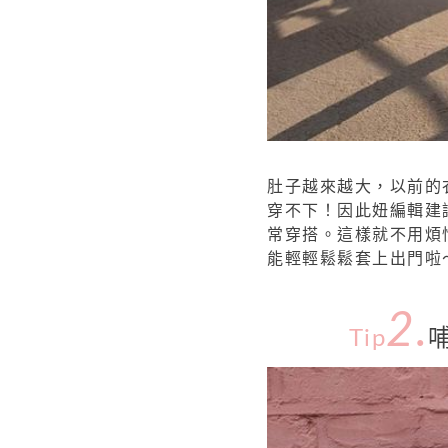
肚子越來越大，以前的
穿不下！因此妞編輯建
常穿搭。這樣就不用煩
能輕輕鬆鬆套上出門啦
2.
Tip