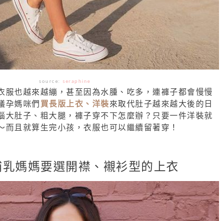
source:
seraphine
衣服也越來越繃，甚至因為水腫、吃多，連褲子都會慢慢
議孕媽咪們
買長版上衣、洋裝
來取代肚子越來越大後的日
惱大肚子、粗大腿，褲子穿不下怎麼辦？只要一件洋裝就
～而且就算生完小孩，衣服也可以繼續留著穿！
哺乳媽媽要選開襟、襯衫型的上衣