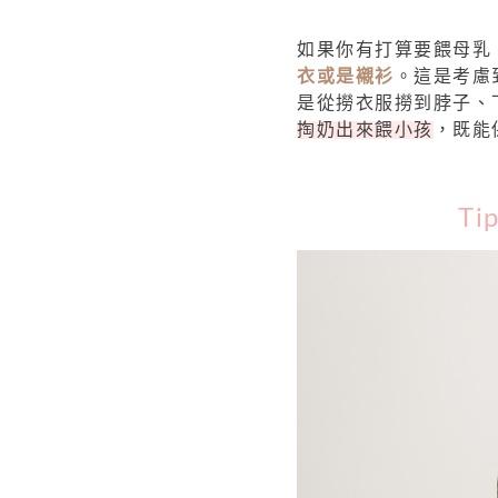
如果你有打算要餵母乳
衣或是襯衫
。這是考慮
是從撈衣服撈到脖子、
掏奶出來餵小孩
，既能
Ti