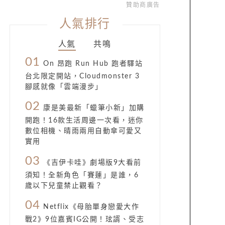
贊助商廣告
人氣排行
人氣
共鳴
01
On 昂跑 Run Hub 跑者驛站
台北限定開站，Cloudmonster 3
腳感就像「雲端漫步」
02
康是美最新「蠟筆小新」加購
開跑！16款生活周邊一次看，迷你
數位相機、晴雨兩用自動傘可愛又
實用
03
《吉伊卡哇》劇場版9大看前
須知！全新角色「賽蓮」是誰，6
歲以下兒童禁止觀看？
04
Netflix《母胎單身戀愛大作
戰2》9位嘉賓IG公開！玹諝、受志