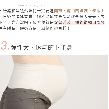
source:
tiffany rose
，妞編輯建議媽咪們一定要選
開襟、寬口的洋裝、長版上
到日後的哺乳需求。總不能每次要餵奶就全身脫光光，或
下半身光溜溜吧？最方便就是
穿著洋裝，然後從領口部分
保有隱私、餵奶方便、風格也超百搭！
3.
p
彈性大、透氣的下半身