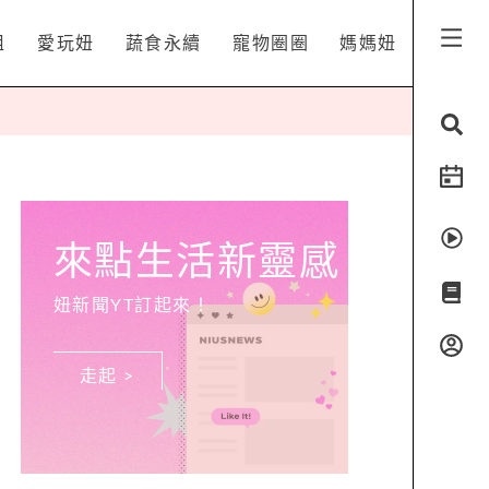
姐
愛玩妞
蔬食永續
寵物圈圈
媽媽妞
來點生活新靈感
妞新聞YT訂起來！
走起 >