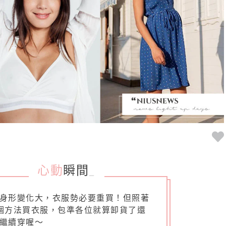
心動
瞬間
_
身形變化大，衣服勢必要重買！但照著
個方法買衣服，包準各位就算卸貨了還
繼續穿喔～