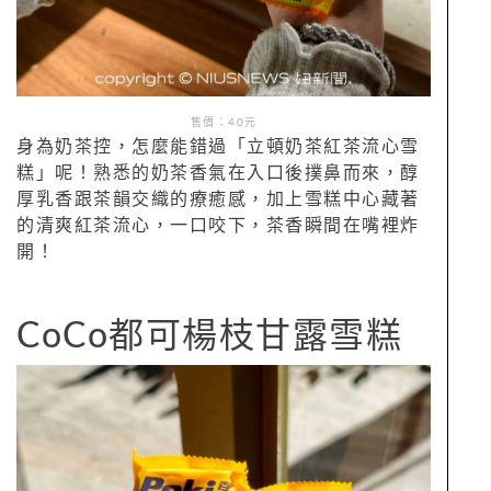
售價：40元
身為奶茶控，怎麼能錯過「立頓奶茶紅茶流心雪
糕」呢！熟悉的奶茶香氣在入口後撲鼻而來，醇
厚乳香跟茶韻交織的療癒感，加上雪糕中心藏著
的清爽紅茶流心，一口咬下，茶香瞬間在嘴裡炸
開！
CoCo都可楊枝甘露雪糕