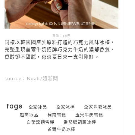
售價：55元
同樣以韓國國產乳原料打造的巧克力風味冰棒，
完整重現首爾牛奶招牌巧克力牛奶的濃郁香氣，
香醇卻不甜膩，炎炎夏日來一支剛剛好。
source：Noah/妞新聞
tags
全家冰品
全家冰棒
全家消暑冰品
超商冰品
柯南雪糕
玉米牛奶雪糕
白醋涼麵雪糕
番茄糖葫蘆冰棒
首爾牛奶冰棒