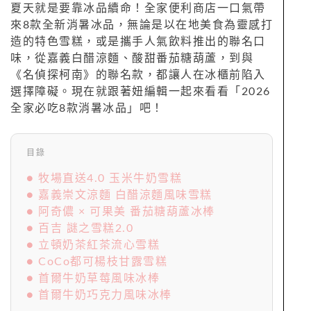
夏天就是要靠冰品續命！全家便利商店一口氣帶
來8款全新消暑冰品，無論是以在地美食為靈感打
造的特色雪糕，或是攜手人氣飲料推出的聯名口
味，從嘉義白醋涼麵、酸甜番茄糖葫蘆，到與
《名偵探柯南》的聯名款，都讓人在冰櫃前陷入
選擇障礙。現在就跟著妞編輯一起來看看「2026
全家必吃8款消暑冰品」吧！
目錄
● 牧場直送4.0 玉米牛奶雪糕
● 嘉義崇文涼麵 白醋涼麵風味雪糕
● 阿奇儂 × 可果美 番茄糖葫蘆冰棒
● 百吉 謎之雪糕2.0
● 立頓奶茶紅茶流心雪糕
● CoCo都可楊枝甘露雪糕
● 首爾牛奶草莓風味冰棒
● 首爾牛奶巧克力風味冰棒