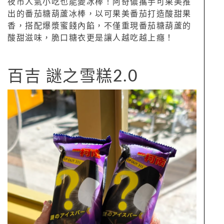
夜市人氣小吃也能變冰棒！阿奇儂攜手可果美推
出的番茄糖葫蘆冰棒，以可果美番茄打造酸甜果
香，搭配爆漿蜜餞內餡，不僅重現番茄糖葫蘆的
酸甜滋味，脆口糖衣更是讓人越吃越上癮！
百吉 謎之雪糕2.0