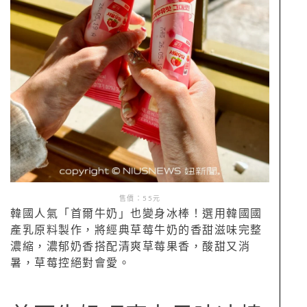
售價：55元
韓國人氣「首爾牛奶」也變身冰棒！選用韓國國
產乳原料製作，將經典草莓牛奶的香甜滋味完整
濃縮，濃郁奶香搭配清爽草莓果香，酸甜又消
暑，草莓控絕對會愛。