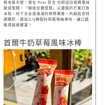
根本是天堂！現在 Poki 百吉 也把這份經典風味
變成雪糕。「楊枝甘露雪糕」以濃郁的芒果打造
冰殼，咬下去全是滿滿的熱帶果香。內餡結合特
調椰奶，還加入Q彈配料和葡萄柚果肉，讓口感
變得超級豐富！
首爾牛奶草莓風味冰棒