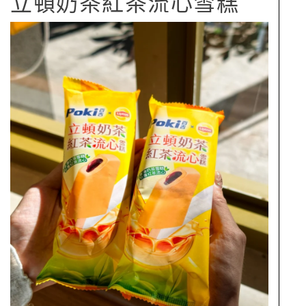
立頓奶茶紅茶流心雪糕