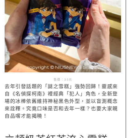
售價：35元
去年引發話題的「謎之雪糕」強勢回歸！靈感來
自《名偵探柯南》裡經典「犯人」角色，全新登
場的冰棒依舊維持神秘黑色外型，並以盲測概念
來詮釋。究竟口味是否和去年一樣？也要大家親
自品嚐才能揭曉！