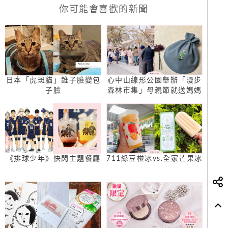
你可能會喜歡的新聞
日本「虎斑貓」錐子臉變包
心中山線形公園舉辦「漫步
子臉
森林市集」母親節就送媽媽
們一份手作禮物！
《排球少年》快閃主題餐廳
711綠豆椪冰vs.全家芒果冰