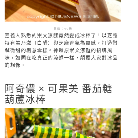
售價：49元
嘉義人熟悉的崇文涼麵竟然變成冰棒了！以嘉義
特有美乃滋（白醋）與芝麻香氣為靈感，打造微
鹹微甜的創意雪糕。神還原崇文涼麵的招牌風
味，如同在吃真正的涼麵一樣，顛覆大家對冰品
的想像。
阿奇儂 × 可果美 番茄糖
葫蘆冰棒