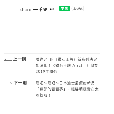
share
上一則
睽違3年的《鑽石王牌》新系列決定
動漫化！《鑽石王牌 A actⅡ》將於
2019年開始
下一則
睡吧～睡吧～日本迪士尼療癒新品
「達菲的甜甜夢」，睡姿萌樣實在太
圈粉啦！