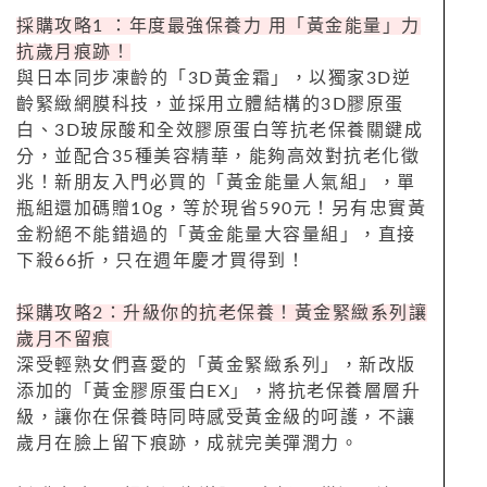
採購攻略1 ：年度最強保養力 用「黃金能量」力
抗歲月痕跡！
與日本同步凍齡的「3D黃金霜」，以獨家3D逆
齡緊緻網膜科技，並採用立體結構的3D膠原蛋
白、3D玻尿酸和全效膠原蛋白等抗老保養關鍵成
分，並配合35種美容精華，能夠高效對抗老化徵
兆！新朋友入門必買的「黃金能量人氣組」，單
瓶組還加碼贈10g，等於現省590元！另有忠實黃
金粉絕不能錯過的「黃金能量大容量組」，直接
下殺66折，只在週年慶才買得到！
採購攻略2：升級你的抗老保養！黃金緊緻系列讓
歲月不留痕
深受輕熟女們喜愛的「黃金緊緻系列」，新改版
添加的「黃金膠原蛋白EX」，將抗老保養層層升
級，讓你在保養時同時感受黃金級的呵護，不讓
歲月在臉上留下痕跡，成就完美彈潤力。