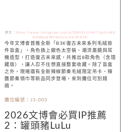
原文：
https://www.instagram.com/p/DbVtErJj1MI/?igsh=MX
RlbWpqZW94aGo1cw%3D%3D
今年文博會首推全新「B3K復古未來系列毛絨掛
件盲盒」，角色換上銀色太空裝、潮流墨鏡與耳
機造型，打造復古未來感，共推出8款角色（含隱
藏版），讓人忍不住想直接整套收藏。除了盲盒
之外，現場還有全新辣椒節奏毛絨限定吊卡、辣
醬節奏領巾等新品同步登場，來到攤位可別錯
過。
攤位編號：J3-003
2026文博會必買IP推薦
2：罐頭豬LuLu