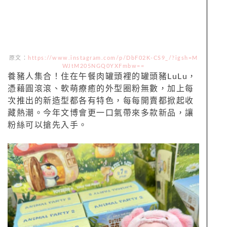
原文：
https://www.instagram.com/p/DbF02K-CS9_/?igsh=M
WJtM205NGQ0YXFmbw==
養豬人集合！住在午餐肉罐頭裡的罐頭豬LuLu，
憑藉圓滾滾、軟萌療癒的外型圈粉無數，加上每
次推出的新造型都各有特色，每每開賣都掀起收
藏熱潮。今年文博會更一口氣帶來多款新品，讓
粉絲可以搶先入手。