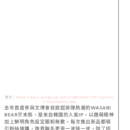
原文：
https://www.instagram.com/p/DbFxFblCTXh/?igsh=O
Tc5ZjA2MG41c2Rp
去年首度參與文博會就掀起排隊熱潮的WASABI
BEAR芥末熊，是來自韓國的人氣IP，以跩萌眼神
加上鮮明角色設定圈粉無數，每次推出新品都吸
引粉絲搶購，跨界聯名更是一波接一波。除了招