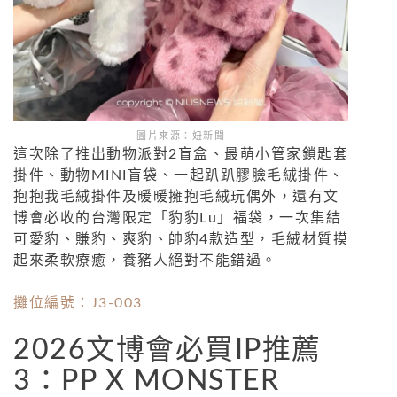
圖片來源：妞新聞
這次除了推出動物派對2盲盒、最萌小管家鎖匙套
掛件、動物MINI盲袋、一起趴趴膠臉毛絨掛件、
抱抱我毛絨掛件及暖暖擁抱毛絨玩偶外，還有文
博會必收的台灣限定「豹豹Lu」福袋，一次集結
可愛豹、賺豹、爽豹、帥豹4款造型，毛絨材質摸
起來柔軟療癒，養豬人絕對不能錯過。
攤位編號：J3-003
2026文博會必買IP推薦
3：PP X MONSTER