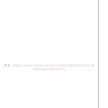
原文：
https://www.instagram.com/p/DbQIDBIiUX9/?igsh=N
GR0bmg2MW03ZXFm