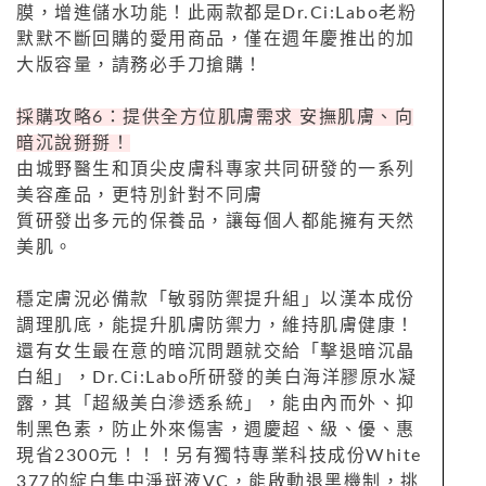
膜，增進儲水功能！此兩款都是Dr.Ci:Labo老粉
默默不斷回購的愛用商品，僅在週年慶推出的加
大版容量，請務必手刀搶購！
採購攻略6：提供全方位肌膚需求 安撫肌膚、向
暗沉說掰掰！
由城野醫生和頂尖皮膚科專家共同研發的一系列
美容產品，更特別針對不同膚
質研發出多元的保養品，讓每個人都能擁有天然
美肌。
穩定膚況必備款「敏弱防禦提升組」以漢本成份
調理肌底，能提升肌膚防禦力，維持肌膚健康！
還有女生最在意的暗沉問題就交給「擊退暗沉晶
白組」，Dr.Ci:Labo所研發的美白海洋膠原水凝
露，其「超級美白滲透系統」，能由內而外、抑
制黑色素，防止外來傷害，週慶超、級、優、惠
現省2300元！！！另有獨特專業科技成份White
377的綻白集中淨斑液VC，能啟動退黑機制，挑