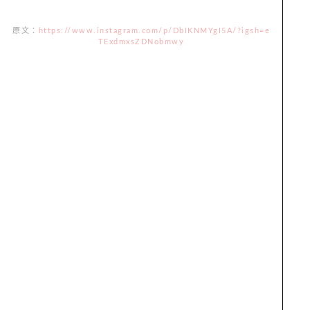
原文：
https://www.instagram.com/p/DbIKNMYgI5A/?igsh=e
TExdmxsZDNobmwy