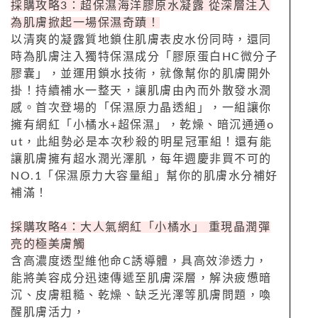
採購攻略3：超保濕海洋膠原水凝露 從深層注入
為肌膚掀起一場保濕奇蹟！
以清爽的凝露質地鎖住肌膚表皮水份同時，還同
時為肌膚注入獨特保濕成分「膠原蛋白HC微分子
膠囊」，並運用鎖水技術，就像幫你的肌膚開外
掛！持續補水一整天，讓肌膚由內而外散發水潤
感。首次登場的「保濕原力晶透組」，一組讓你
擁有網紅「小橘水+超保濕」，乾燥、暗沉通通o
ut，此組勢必是本次秒殺的明星冠軍組！還有能
讓肌膚擁有超水潤光澤肌，每年週慶非買不可的
NO.1「保濕原力大容量組」幫你的肌膚水分補好
補滿！
採購攻略4：大人氣網紅「小橘水」 重現晶潤彈
亮的極美膚觸
含高濃度透型維他命C誘導體，具高效滲透力，
能將美容成分迅速傳遞至肌膚深層，解決疲憊暗
沉、皮膚粗糙、乾燥、缺乏光澤等肌膚問題，喚
醒肌膚活力，