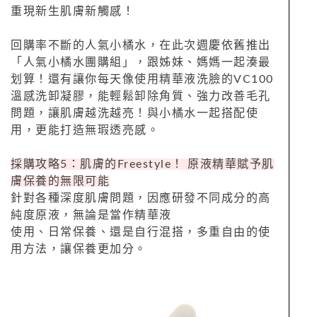
重現新生肌膚新觸感！
回購率不斷的人氣小橘水，在此次週慶依舊推出
「人氣小橘水團購組」，跟姊妹、媽媽一起湊最
划算！還有讓你每天像使用精華液洗臉的VC100
溫感洗卸凝膠，能輕鬆卸除角質、強力改善毛孔
問題，讓肌膚越洗越亮！與小橘水一起搭配使
用，更能打造無瑕透亮感。
採購攻略5：肌膚的Freestyle！ 原液精華賦予肌
膚保養的無限可能
針對各種深度肌膚問題，因應研發不同成分的高
純度原液，無論是當作精華液
使用、日常保養、還是自行混搭，多重自由的使
用方法，讓保養更加分。