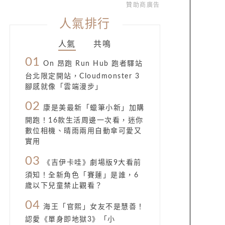
贊助商廣告
人氣排行
人氣
共鳴
01
On 昂跑 Run Hub 跑者驛站
台北限定開站，Cloudmonster 3
腳感就像「雲端漫步」
02
康是美最新「蠟筆小新」加購
開跑！16款生活周邊一次看，迷你
數位相機、晴雨兩用自動傘可愛又
實用
03
《吉伊卡哇》劇場版9大看前
須知！全新角色「賽蓮」是誰，6
歲以下兒童禁止觀看？
04
海王「官熙」女友不是慧善！
認愛《單身即地獄3》「小