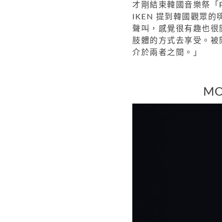
才剛結束韓國音樂祭「P
IKEN 提到韓國觀眾
聲叫，感覺很有趣也很
肢體的方式去享受。被問
介於兩者之間。」
M