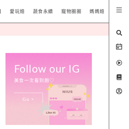
姐
愛玩妞
蔬食永續
寵物圈圈
媽媽妞
Follow our IG
美食一次看到飽♡
Go >