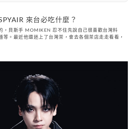
SPYAIR 來台必吃什麼？
，貝斯手 MOMIKEN 忍不住先說自己很喜歡台灣料
麵等。最近他還迷上了台灣茶，會去各個茶店走走看看，