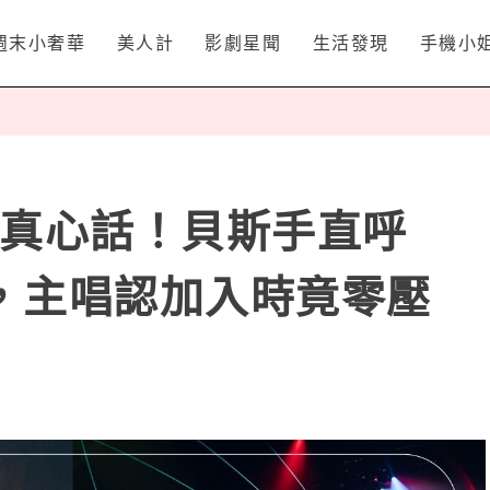
週末小奢華
美人計
影劇星聞
生活發現
手機小
制吐真心話！貝斯手直呼
，主唱認加入時竟零壓