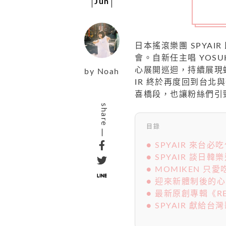
Jun
日本搖滾樂團 SPYAIR 
會。自新任主唱 YOSU
心展開巡迴，持續展現
by
Noah
IR 終於再度回到台
喜橋段，也讓粉絲們引
share
目錄
● SPYAIR 來台必
● SPYAIR 談日韓
● MOMIKEN 只
● 迎來新體制後的
● 最新原創專輯《RE
● SPYAIR 獻給