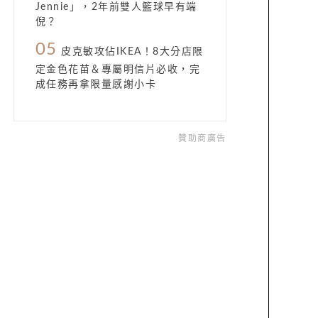
Jennie」，2年前雙人籃球早有端
倪？
05
皮克敏攻佔IKEA！8大分店限
定金色花苗＆專屬明信片必收，完
成任務再拿限量感謝小卡
贊助商廣告