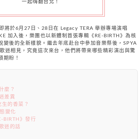
一起嗨翻台北！
即將於6月27日、28日在 Legacy TERA 舉辦專場演唱
KE 加入後，樂團也以新體制首張專輯《RE-BIRTH》為核
蛻變後的全新樣貌。繼去年底赴台中參加音樂祭後，SPYA
北與歌迷相見，究竟這次來台，他們將帶來哪些精彩演出與驚
頸期盼！
吃什麼？
樂迷差異
愛吃生的香菜？
心態變化
-BIRTH》發行
台灣歌迷的話