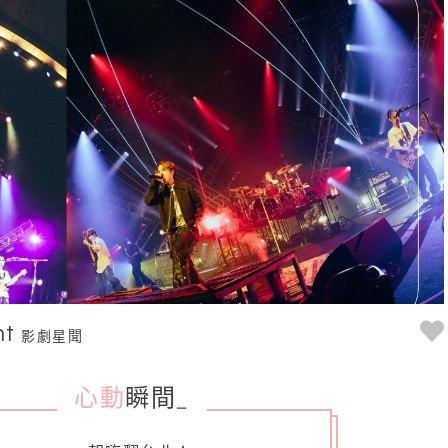
nt
影劇星聞
心動
瞬間
_