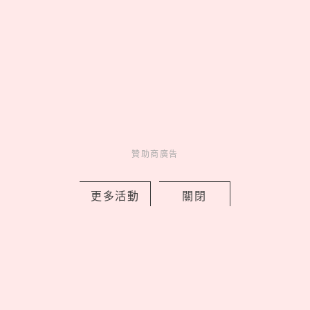
by 妞編輯
Events
展演活動
1 days ago
贊助商廣告
台灣帥男孩「崔立于」同款包！小CK南
更多活動
關閉
西店4大開幕亮點、FLARE U 站台擠爆
中山
by 喬
Charming
美人計
1 days ago