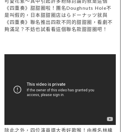
可愛花絮～其中引起許多粉絲討論的就是這個
《四重奏》甜甜圈啦！團名Doughnuts Hole不
是叫假的，日本甜甜圈店はらドーナッツ就與
《四重奏》聯名推出四款不同的甜甜圈，看劇不
夠滿足？不妨也試看看這個聯名款甜甜圈吧！
除此之外，四位演員還大秀好歌喉！由椎名林檎