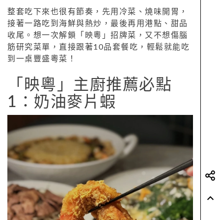
整套吃下來也很有節奏，先用冷菜、燒味開胃，
接著一路吃到海鮮與熱炒，最後再用港點、甜品
收尾。想一次解鎖「映粵」招牌菜，又不想傷腦
筋研究菜單，直接跟著10品套餐吃，輕鬆就能吃
到一桌豐盛粵菜！
「映粵」主廚推薦必點
1：奶油麥片蝦