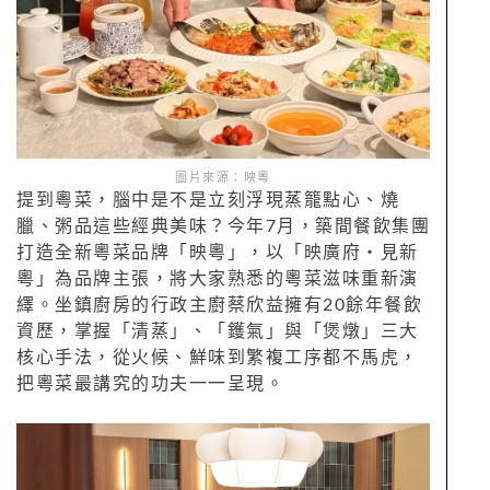
圖片來源：映粵
提到粵菜，腦中是不是立刻浮現蒸籠點心、燒
臘、粥品這些經典美味？今年7月，築間餐飲集團
打造全新粵菜品牌「映粵」，以「映廣府・見新
粵」為品牌主張，將大家熟悉的粵菜滋味重新演
繹。坐鎮廚房的行政主廚蔡欣益擁有20餘年餐飲
資歷，掌握「清蒸」、「鑊氣」與「煲燉」三大
核心手法，從火候、鮮味到繁複工序都不馬虎，
把粵菜最講究的功夫一一呈現。