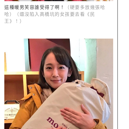
這種暖男笑容誰受得了啊！
（硬要多放幾張哈
哈）（還沒陷入高橋坑的女孩要去看《民
王》！）