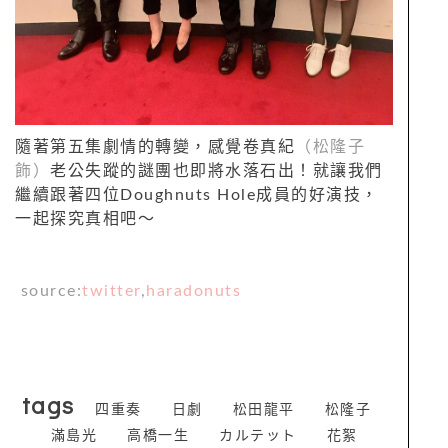
隨著第五集劇情的轉變，感覺卷真紀
（松隆子
飾）
老公失蹤的謎團也即將水落石出！就讓我們
繼續跟著四位Doughnuts Hole成員的好演技，
一起探究真相吧～
source:
twitter
,
haradonuts
tags
四重奏
日劇
松田龍平
松隆子
滿島光
高橋一生
カルテット
花絮