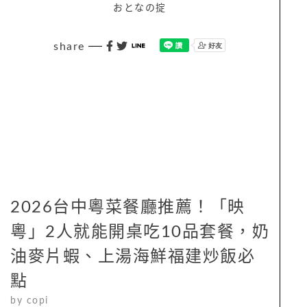
おとなの掟
share
2026台中粵菜餐廳推薦！「映
粵」2人就能開桌吃10品套餐，奶
油麥片蝦、上湯海鮮福建炒飯必
點
by
copi