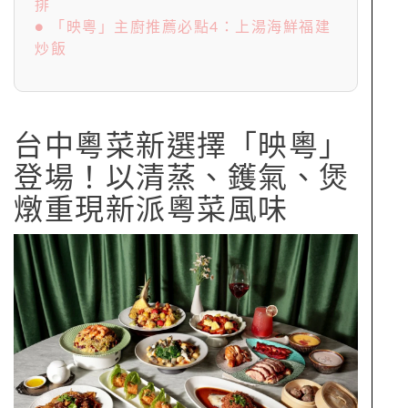
排
● 「映粵」主廚推薦必點4：上湯海鮮福建
炒飯
台中粵菜新選擇「映粵」
登場！以清蒸、鑊氣、煲
燉重現新派粵菜風味