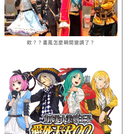
欸？？畫風怎麼瞬間變調了？