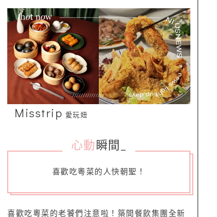
Misstrip
愛玩妞
心動
瞬間
_
喜歡吃粵菜的人快朝聖！
喜歡吃粵菜的老饕們注意啦！築間餐飲集團全新