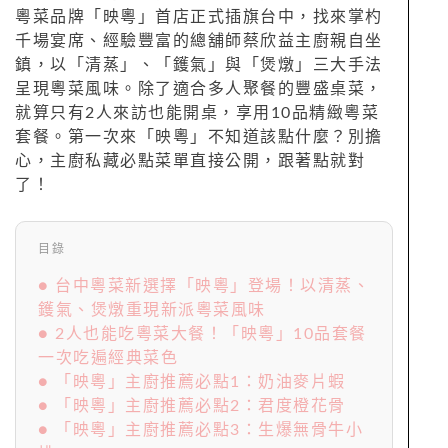
粵菜品牌「映粵」首店正式插旗台中，找來掌杓
千場宴席、經驗豐富的總舖師蔡欣益主廚親自坐
鎮，以「清蒸」、「鑊氣」與「煲燉」三大手法
呈現粵菜風味。除了適合多人聚餐的豐盛桌菜，
就算只有2人來訪也能開桌，享用10品精緻粵菜
套餐。第一次來「映粵」不知道該點什麼？別擔
心，主廚私藏必點菜單直接公開，跟著點就對
了！
目錄
● 台中粵菜新選擇「映粵」登場！以清蒸、
鑊氣、煲燉重現新派粵菜風味
● 2人也能吃粵菜大餐！「映粵」10品套餐
一次吃遍經典菜色
● 「映粵」主廚推薦必點1：奶油麥片蝦
● 「映粵」主廚推薦必點2：君度橙花骨
● 「映粵」主廚推薦必點3：生爆無骨牛小