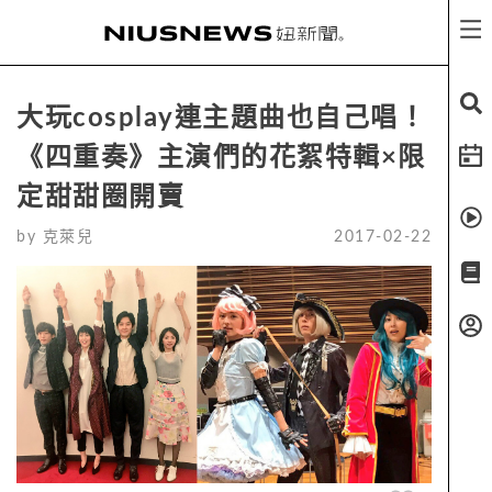
大玩cosplay連主題曲也自己唱！
《四重奏》主演們的花絮特輯×限
定甜甜圈開賣
by
克萊兒
2017-02-22