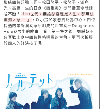
集結四位超強卡司－松田隆平、松隆子、滿島
光、高橋一生的日劇《四重奏》從開播至今就話
題不斷！
「30世代。無論戀愛還是人生，都無法
盡如人意……」
，以小提琴家卷真紀為中心，四位
偶遇的業餘演奏家所組成的四重奏－Doughnuts
Hole發展出的故事。看了第一集之後，妞編輯不
只喜歡上劇中四位性格迥異的主角，更再次折服
於四人的好演技了呢！