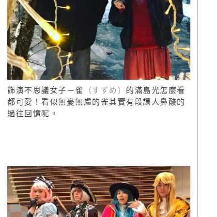
飾演不思議女子－雀
（すずめ）
的滿島光怎麼看
都可愛！看似無憂無慮的雀其實有段讓人鼻酸的
過往回憶呢。