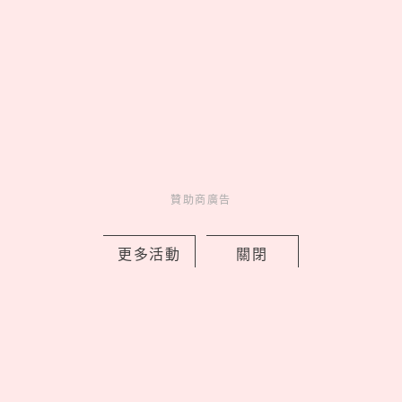
2026文博會10大必買IP推薦！WASABI
未來版盲盒、變種吉娃娃聯名《海綿寶
寶》，屎蛋唐尼荷包失守
by copi
Events
展演活動
16 hours ago
贊助商廣告
更多活動
關閉