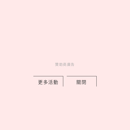
Love Dad！統一企業集團空運進口逾4
萬朵石斛蘭向天下爸爸致敬
by 妞編輯
Novelty
新鮮事
1 days ago
贊助商廣告
更多活動
關閉
新北早餐店「只給SJ始源停車」！馬總
本尊「親臨打卡發脆」，喊話：常常幫
我換照片