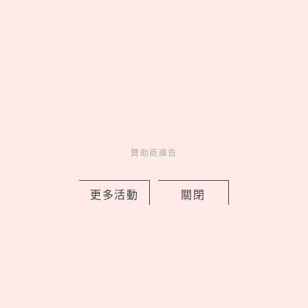
中山
by 喬
Charming
美人計
43 minutes ago
贊助商廣告
更多活動
關閉
2026迷客夏10大消暑飲料菜單！「珍珠
娜杯紅茶拿鐵」成人氣王，「海鹽芒果
綠＋綠茶凍」隱藏必點
by Noah
Fun
吃喝玩樂
1 hours ago