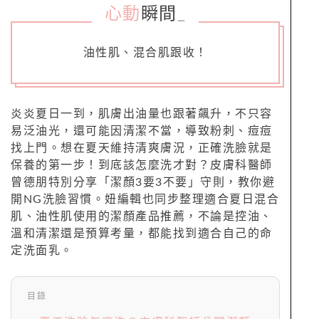
心動
瞬間
_
油性肌、混合肌跟收！
炎炎夏日一到，肌膚出油量也跟著飆升，不只容
易泛油光，還可能因清潔不當，導致粉刺、痘痘
找上門。想在夏天維持清爽膚況，正確洗臉就是
保養的第一步！到底該怎麼洗才對？皮膚科醫師
曾德朋特別分享「潔顏3要3不要」守則，教你避
開NG洗臉習慣。妞編輯也同步整理適合夏日混合
肌、油性肌使用的潔顏產品推薦，不論是控油、
溫和清潔還是預算考量，都能找到適合自己的命
定洗面乳。
目錄