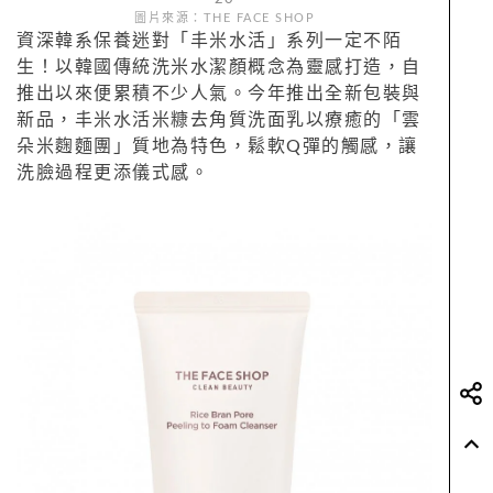
圖片來源：THE FACE SHOP
資深韓系保養迷對「丰米水活」系列一定不陌
生！以韓國傳統洗米水潔顏概念為靈感打造，自
推出以來便累積不少人氣。今年推出全新包裝與
新品，丰米水活米糠去角質洗面乳以療癒的「雲
朵米麴麵團」質地為特色，鬆軟Q彈的觸感，讓
洗臉過程更添儀式感。