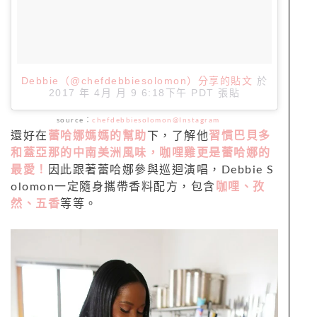
Debbie（@chefdebbiesolomon）分享的貼文
於
2017 年 4月 月 9 6:18下午 PDT
張貼
source：
chefdebbiesolomon@Instagram
還好在
蕾哈娜媽媽的幫助
下，了解他
習慣巴貝多
和蓋亞那的中南美洲風味，咖哩雞更是蕾哈娜的
最愛！
因此跟著蕾哈娜參與巡迴演唱，Debbie S
olomon一定隨身攜帶香料配方，包含
咖哩、孜
然、五香
等等。