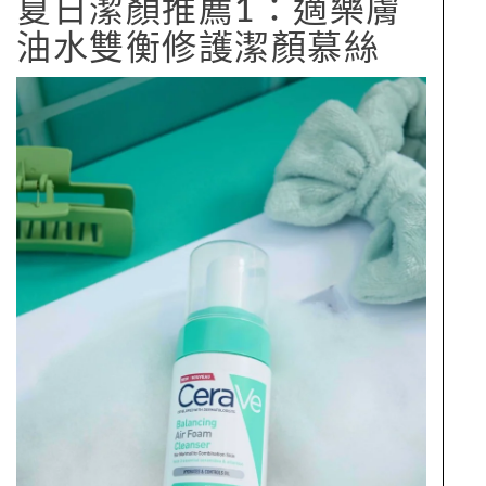
夏日潔顏推薦1：適樂膚
油水雙衡修護潔顏慕絲