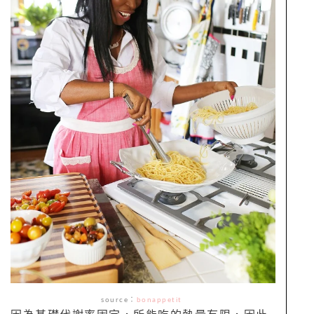
source：
bonappetit