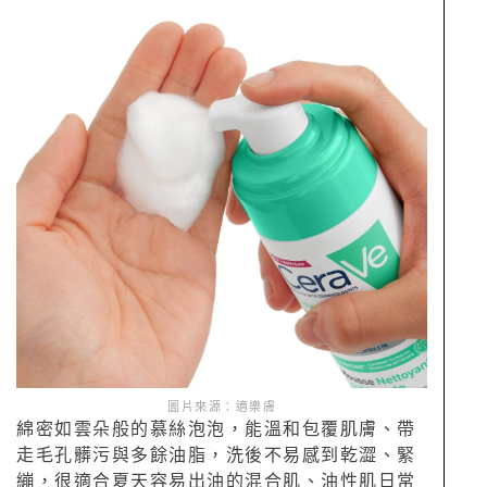
圖片來源：適樂膚
綿密如雲朵般的慕絲泡泡，能溫和包覆肌膚、帶
走毛孔髒污與多餘油脂，洗後不易感到乾澀、緊
繃，很適合夏天容易出油的混合肌、油性肌日常