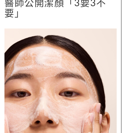
醫師公開潔顏「3要3不
要」