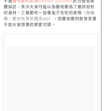
不過
蕾哈娜的私廚Debbie Solomon
近日接受媒
體採訪，表示大家可能以為蕾哈娜為了維持姣好
的身材，三餐都吃一些像兔子在吃的食物
（妞編
輯：都在吃草的概念XD）
，但蕾哈娜的飲食其實
不如大家想像的那麼可憐。