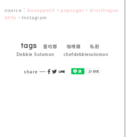
source：
bonappetit
、
popsugar
、
drozthegoo
dlife
、Instagram
tags
蕾哈娜
咖哩雞
私廚
Debbie Solomon
chefdebbiesolomon
share