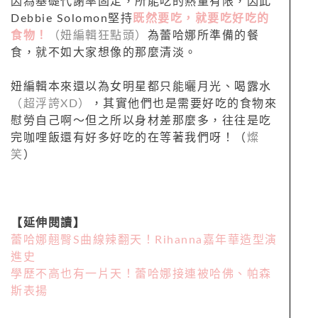
因為基礎代謝率固定，所能吃的熱量有限，因此
Debbie Solomon堅持
既然要吃，就要吃好吃的
食物！
（妞編輯狂點頭）
為蕾哈娜所準備的餐
食，就不如大家想像的那麼清淡。
妞編輯本來還以為女明星都只能曬月光、喝露水
（超浮誇XD）
，其實他們也是需要好吃的食物來
慰勞自己啊～但之所以身材差那麼多，往往是吃
完咖哩飯還有好多好吃的在等著我們呀！（
燦
笑
）
【延伸閱讀】
蕾哈娜翹臀S曲線辣翻天！Rihanna嘉年華造型演
進史
學歷不高也有一片天！蕾哈娜接連被哈佛、帕森
斯表揚