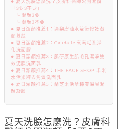
● 夏天洗臉怎麼洗？皮膚科醫師公開潔顏
「3要3不要」
└ 潔顏3要
└ 潔顏3不要
● 夏日潔顏推薦1：適樂膚油水雙衡修護潔
顏慕絲
● 夏日潔顏推薦2：Caudalie 葡萄毛孔淨
化洗面膠
● 夏日潔顏推薦3：肌研原生肌毛孔潔淨雙
效泥膜洗面乳
● 夏日潔顏推薦4：THE FACE SHOP 丰米
水活米糠去角質洗面乳
● 夏日潔顏推薦5：蘭芝米活萃穩膚深層潔
顏凝膠
夏天洗臉怎麼洗？皮膚科