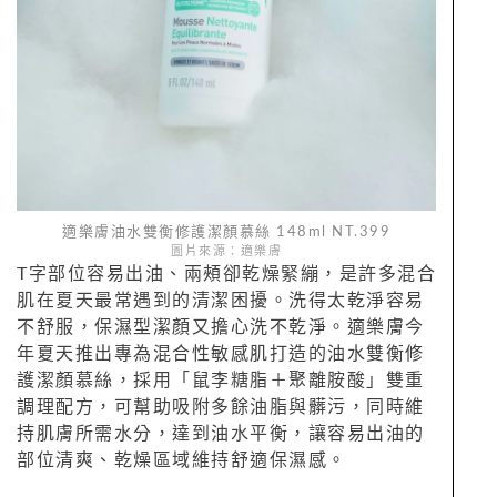
適樂膚油水雙衡修護潔顏慕絲 148ml NT.399
圖片來源：適樂膚
T字部位容易出油、兩頰卻乾燥緊繃，是許多混合
肌在夏天最常遇到的清潔困擾。洗得太乾淨容易
不舒服，保濕型潔顏又擔心洗不乾淨。適樂膚今
年夏天推出專為混合性敏感肌打造的油水雙衡修
護潔顏慕絲，採用「鼠李糖脂＋聚離胺酸」雙重
調理配方，可幫助吸附多餘油脂與髒污，同時維
持肌膚所需水分，達到油水平衡，讓容易出油的
部位清爽、乾燥區域維持舒適保濕感。