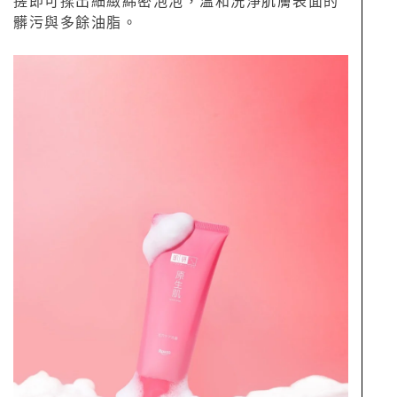
搓即可揉出細緻綿密泡泡，溫和洗淨肌膚表面的
髒污與多餘油脂。