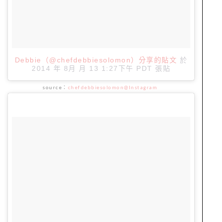
Debbie（@chefdebbiesolomon）分享的貼文
於
2014 年 8月 月 13 1:27下午 PDT
張貼
source：
chefdebbiesolomon@Instagram