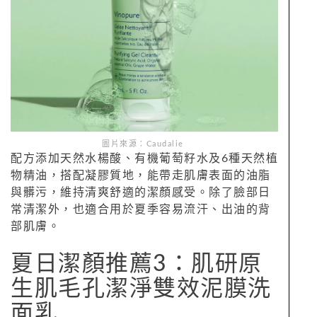
圖片來源：Caudalie
配方添加天然水楊酸、有機葡萄籽水及6種天然植
物精油，搭配凝膠質地，能帶走肌膚表面的油脂
與髒污，維持清爽舒適的潔顏感受。除了臉部日
常清潔外，也適合用於夏季容易流汗、出油的背
部肌膚。
夏日潔顏推薦3：肌研原
生肌毛孔潔淨雙效泥膜洗
面乳