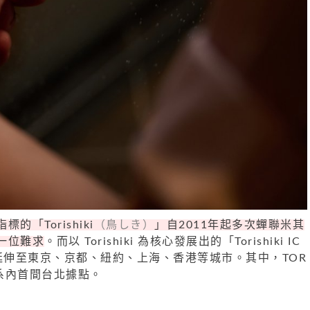
「Torishiki
（鳥しき）
」自2011年起多次蟬聯米其
一位難求
。而以 Torishiki 為核心發展出的「Torishiki IC
延伸至東京、京都、紐約、上海、香港等城市。其中，TOR
更是體系內首間台北據點。