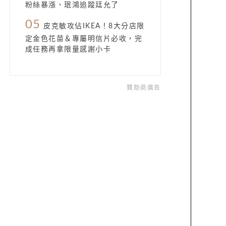
粉絲暴漲、珉鴻追蹤廷允了
05
皮克敏攻佔IKEA！8大分店限
定金色花苗＆專屬明信片必收，完
成任務再拿限量感謝小卡
贊助商廣告