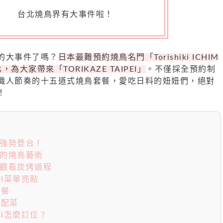
台北燒鳥界有大事件啦！
的大事件了嗎？
日本最難預約燒鳥名門「Torishiki ICHIM
為大家帶來「TORIKAZE TAIPEI」
。不僅採全預約制
職人節奏的十五道式燒鳥套餐，愛吃日料的妞妞們，絕對
！
鳥強勢登台！
」的燒鳥藝術
離觀看炭烤過程
PEI菜單亮點
套餐
典配菜
IPEI怎麼訂位？