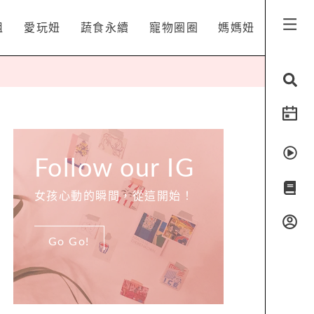
姐
愛玩妞
蔬食永續
寵物圈圈
媽媽妞
Follow our IG
女孩心動的瞬間，從這開始！
Go Go!