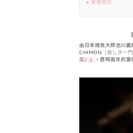
● 餐廳資訊
由日本燒鳥大師池川義輝創
CHIMON
（鳥しき一門
風）
」
，歷時兩年的籌