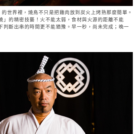
CHIMON 的世界裡，燒鳥不只是把雞肉放到炭火上烤熟那麼簡單。
燒」的精密技藝！火不能太弱，食材與火源的距離不能
下判斷出串的時間更不能猶豫。早一秒，尚未完成；晚一