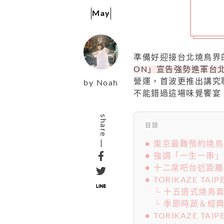
May
準備好迎接台北燒鳥界
ON」宣告強勢進軍台北，
營運，首波更推出講究
by
Noah
不能錯過這場味覺饗宴
share
目錄
● 東京最難預約燒
● 強調「一生一串
● 十二席吧台近距
● TORIKAZE TAI
└ 十五道式燒鳥
└ 季節時蔬＆經
● TORIKAZE TA