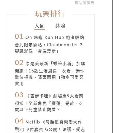
贊助商廣告
玩樂排行
人氣
共鳴
01
On 昂跑 Run Hub 跑者驛站
台北限定開站，Cloudmonster 3
腳感就像「雲端漫步」
02
康是美最新「蠟筆小新」加購
開跑！16款生活周邊一次看，迷你
數位相機、晴雨兩用自動傘可愛又
實用
03
《吉伊卡哇》劇場版9大看前
須知！全新角色「賽蓮」是誰，6
歲以下兒童禁止觀看？
04
Netflix《母胎單身戀愛大作
戰2》9位嘉賓IG公開！玹諝、受志