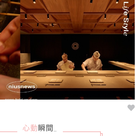
心動
瞬間
_