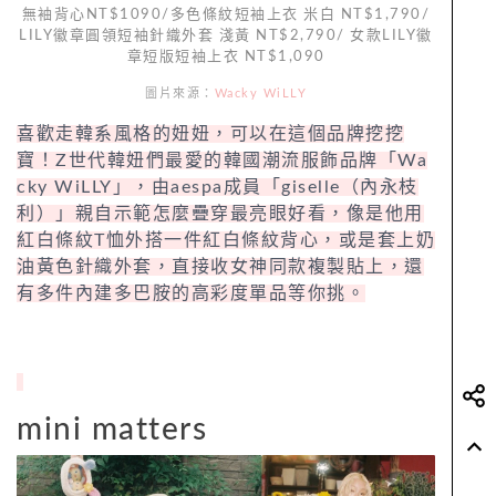
無袖背心NT$1090/多色條紋短袖上衣 米白 NT$1,790/
LILY徽章圓領短袖針織外套 淺黃 NT$2,790/ 女款LILY徽
章短版短袖上衣 NT$1,090
圖片來源：
Wacky WiLLY
喜歡走韓系風格的妞妞，可以在這個品牌挖挖
寶！Z世代韓妞們最愛的韓國潮流服飾品牌「Wa
cky WiLLY」，由aespa成員「giselle（內永枝
利）」親自示範怎麼疊穿最亮眼好看，像是他用
紅白條紋T恤外搭一件紅白條紋背心，或是套上奶
油黃色針織外套，直接收女神同款複製貼上，還
有多件內建多巴胺的高彩度單品等你挑。
mini matters