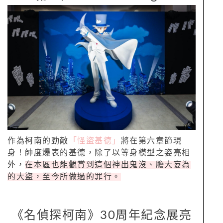
作為柯南的勁敵
「怪盜基德」
將在第六章節現
身！帥度爆表的基德，除了以等身模型之姿亮相
外，
在本區也能觀賞到這個神出鬼沒、膽大妄為
的大盜，至今所做過的罪行。
《名偵探柯南》30周年紀念展亮