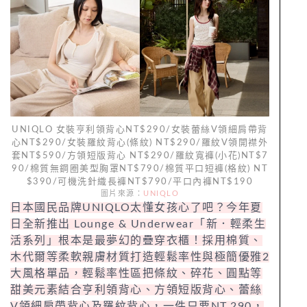
UNIQLO 女裝亨利領背心NT$290/女裝蕾絲V領細肩帶背
心NT$290/女裝羅紋背心(條紋) NT$290/羅紋V領開襟外
套NT$590/方領短版背心 NT$290/羅紋寬褲(小花)NT$7
90/棉質無鋼圈美型胸罩NT$790/棉質平口短褲(格紋) NT
$390/可機洗針織長褲NT$790/平口內褲NT$190
圖片來源：
UNIQLO
日本國民品牌UNIQLO太懂女孩心了吧？今年夏
日全新推出 Lounge & Underwear「新．輕柔生
活系列」根本是最夢幻的疊穿衣櫃！採用棉質、
木代爾等柔軟親膚材質打造輕鬆率性與極簡優雅2
大風格單品，輕鬆率性區把條紋、碎花、圓點等
甜美元素結合亨利領背心、方領短版背心、蕾絲
V領細肩帶背心及羅紋背心，一件只要NT.290，