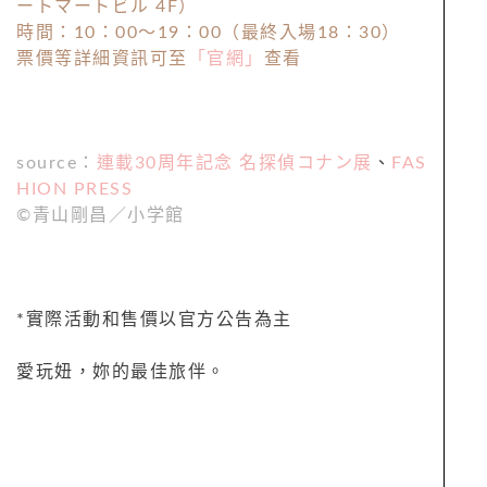
ートマートビル 4F）
時間：10：00～19：00（最終入場18：30）
票價等詳細資訊可至
「官網」
查看
source：
連載30周年記念 名探偵コナン展
、
FAS
HION PRESS
©青山剛昌／小学館
*實際活動和售價以官方公告為主
愛玩妞，妳的最佳旅伴。