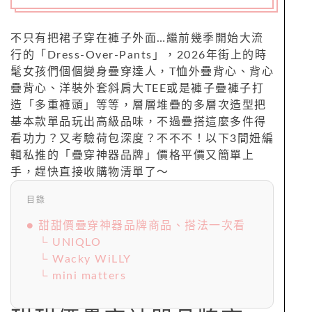
不只有把裙子穿在褲子外面…繼前幾季開始大流
行的「Dress-Over-Pants」，2026年街上的時
髦女孩們個個變身疊穿達人，T恤外疊背心、背心
疊背心、洋裝外套斜肩大TEE或是褲子疊褲子打
造「多重褲頭」等等，層層堆疊的多層次造型把
基本款單品玩出高級品味，不過疊搭這麼多件得
看功力？又考驗荷包深度？不不不！以下3間妞編
輯私推的「疊穿神器品牌」價格平價又簡單上
手，趕快直接收購物清單了～
目錄
● 甜甜價疊穿神器品牌商品、搭法一次看
└ UNIQLO
└ Wacky WiLLY
└ mini matters