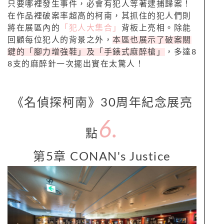
只要哪裡發生事件，必會有犯人等著逮捕歸案！
在作品裡破案率超高的柯南，其抓住的犯人們則
將在展區內的
「犯人大集合」
背板上亮相。除能
回顧每位犯人的背景之外，
本區也展示了破案關
鍵的「腳力增強鞋」及「手錶式麻醉槍」
，多達8
8支的麻醉針一次擺出實在太驚人！
《名偵探柯南》30周年紀念展亮
6.
點
第5章 CONAN's Justice