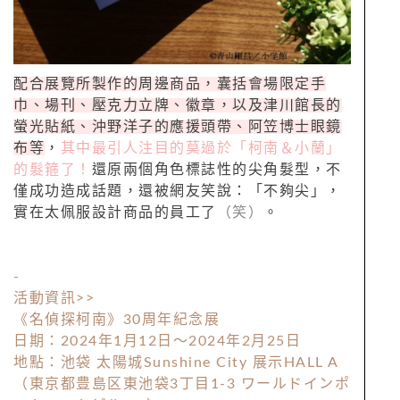
配合展覽所製作的周邊商品，囊括會場限定手
巾、場刊、壓克力立牌、徽章，以及津川館長的
螢光貼紙、沖野洋子的應援頭帶、阿笠博士眼鏡
布等
，
其中最引人注目的莫過於「柯南＆小蘭」
的髮箍了！
還原兩個角色標誌性的尖角髮型，不
僅成功造成話題，還被網友笑說：「不夠尖」，
實在太佩服設計商品的員工了
（笑）
。
-
活動資訊>>
《名偵探柯南》30周年紀念展
日期：2024年1月12日～2024年2月25日
地點：池袋 太陽城Sunshine City 展示HALL A
（東京都豊島区東池袋3丁目1-3 ワールドインポ