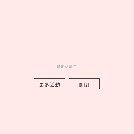
萬朵石斛蘭向天下爸爸致敬
by 妞編輯
Novelty
新鮮事
22 hours ago
贊助商廣告
更多活動
關閉
新北早餐店「只給SJ始源停車」！馬總
本尊「親臨打卡發脆」，喊話：常常幫
我換照片
by 喬
Celebrity
名人在幹嘛
23 hours ago