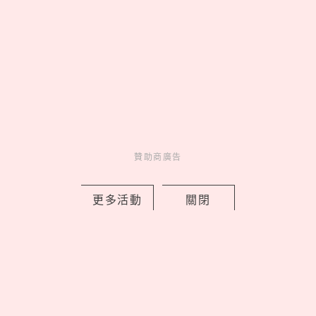
妞新聞YT訂起來！
走起 >
贊助商廣告
妞活動
_
更多活動
關閉