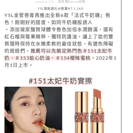
source:
YSL
、妞新聞Renee拍攝
YSL
情挑誘光水唇膏NT.1,360
YSL金管唇膏再推出全新6款「法式牛奶糖」唇
色！剛剛好的甜度、如同牛奶糖般誘人
，添加玻尿酸微球體令唇色加倍水潤飽滿，還有
紅石榴與莓果精粹、獨特防護油，讓上了妝的雙
唇隨時保持在水嫩柔軟的最佳狀態，有選色障礙
的妞妞們，
推薦可以先鎖定熱門色＃151
太妃牛
奶、＃153
偷心奶油、＃154
曖昧蜜桃
。2022年1
月1日上市。
#151太妃牛奶實擦