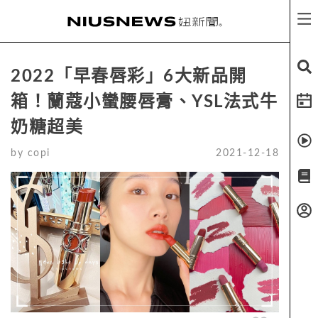
2022「早春唇彩」6大新品開
箱！蘭蔻小蠻腰唇膏、YSL法式牛
奶糖超美
by
copi
2021-12-18