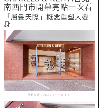
南西門市開幕亮點一次看
「層疊天際」概念重塑大變
身
圖片來源：
CHARLES & KEITH