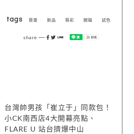
tags
唇膏
新品
唇彩
開箱
試色
share
台灣帥男孩「崔立于」同款包！
小CK南西店4大開幕亮點、
FLARE U 站台擠爆中山