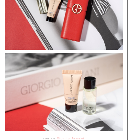
source:
Giorgio Armani