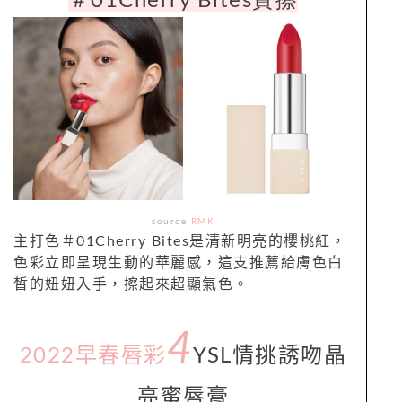
＃01Cherry Bites實擦
source:
RMK
主打色＃01Cherry Bites是清新明亮的櫻桃紅，
色彩立即呈現生動的華麗感，這支推薦給膚色白
皙的妞妞入手，擦起來超顯氣色。
4
2022早春唇彩
YSL
情挑誘吻晶
亮蜜唇膏