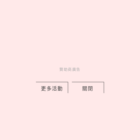
國師唐綺陽推出香水了！全新香氛品牌
「Liáoliáo撩撩」開賣，5款淡香精以占
星四大元素為靈感
by copi
贊助商廣告
Charming
美人計
8 hours ago
更多活動
關閉