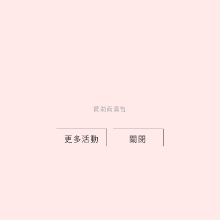
Follow our IG
美食一次看到飽♡
Go >
贊助商廣告
更多活動
關閉
妞活動
_