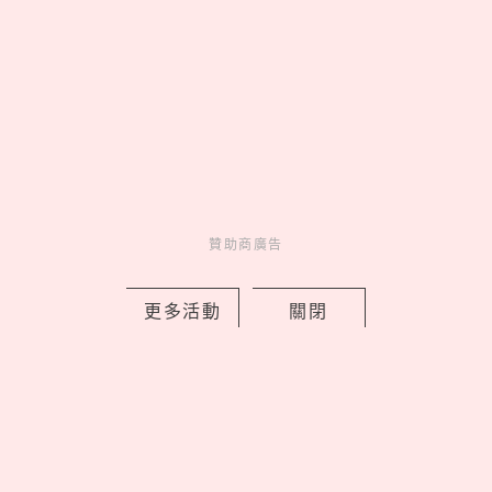
史努比酷哥喬針織衫！TOMMY
HILFIGER 「PEANUTS聯名服裝台灣開
贊助商廣告
賣」，童裝洋裝必收
by 喬
更多活動
關閉
Charming
美人計
1 days ago