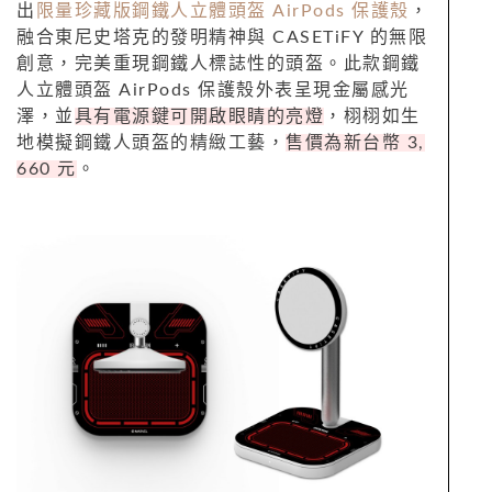
出
限量珍藏版
鋼鐵人立體頭盔 AirPods 保護殼
，
融合東尼史塔克的發明精神與 CASETiFY 的無限
創意，完美重現鋼鐵人標誌性的頭盔。此款鋼鐵
人立體頭盔 AirPods 保護殼外表呈現金屬感光
澤，並
具有電源鍵可開啟眼睛的亮燈
，栩栩如生
地模擬鋼鐵人頭盔的精緻工藝，
售價為新台幣 3,
660 元
。