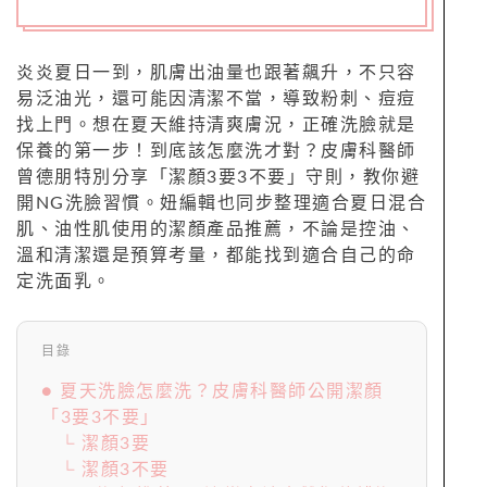
炎炎夏日一到，肌膚出油量也跟著飆升，不只容
易泛油光，還可能因清潔不當，導致粉刺、痘痘
找上門。想在夏天維持清爽膚況，正確洗臉就是
保養的第一步！到底該怎麼洗才對？皮膚科醫師
曾德朋特別分享「潔顏3要3不要」守則，教你避
開NG洗臉習慣。妞編輯也同步整理適合夏日混合
肌、油性肌使用的潔顏產品推薦，不論是控油、
溫和清潔還是預算考量，都能找到適合自己的命
定洗面乳。
目錄
● 夏天洗臉怎麼洗？皮膚科醫師公開潔顏
「3要3不要」
└ 潔顏3要
└ 潔顏3不要