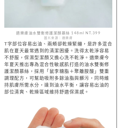
適樂膚油水雙衡修護潔顏慕絲 148ml NT.399
圖片來源：適樂膚
T字部位容易出油、兩頰卻乾燥緊繃，是許多混合
肌在夏天最常遇到的清潔困擾。洗得太乾淨容易
不舒服，保濕型潔顏又擔心洗不乾淨。適樂膚今
年夏天推出專為混合性敏感肌打造的油水雙衡修
護潔顏慕絲，採用「鼠李糖脂＋聚離胺酸」雙重
調理配方，可幫助吸附多餘油脂與髒污，同時維
持肌膚所需水分，達到油水平衡，讓容易出油的
部位清爽、乾燥區域維持舒適保濕感。