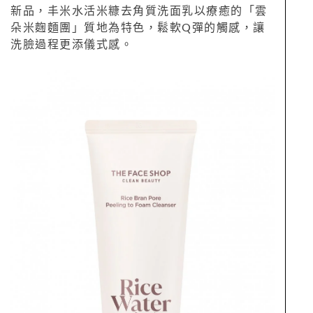
新品，丰米水活米糠去角質洗面乳以療癒的「雲
朵米麴麵團」質地為特色，鬆軟Q彈的觸感，讓
洗臉過程更添儀式感。