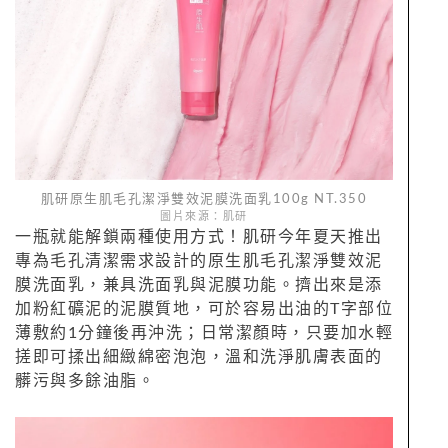
肌研原生肌毛孔潔淨雙效泥膜洗面乳100g NT.350
圖片來源：肌研
一瓶就能解鎖兩種使用方式！肌研今年夏天推出
專為毛孔清潔需求設計的原生肌毛孔潔淨雙效泥
膜洗面乳，兼具洗面乳與泥膜功能。擠出來是添
加粉紅礦泥的泥膜質地，可於容易出油的T字部位
薄敷約1分鐘後再沖洗；日常潔顏時，只要加水輕
搓即可揉出細緻綿密泡泡，溫和洗淨肌膚表面的
髒污與多餘油脂。