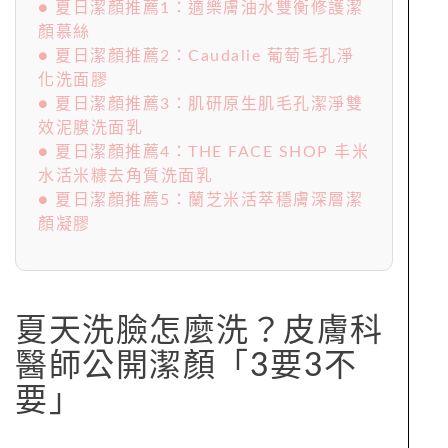
● 夏日潔顏推薦1：適樂膚油水雙衡修護潔
顏慕絲
● 夏日潔顏推薦2：Caudalie 葡萄毛孔淨
化洗面膠
● 夏日潔顏推薦3：肌研原生肌毛孔潔淨雙
效泥膜洗面乳
● 夏日潔顏推薦4：THE FACE SHOP 丰米
水活米糠去角質洗面乳
● 夏日潔顏推薦5：蘭芝米活萃穩膚深層潔
顏凝膠
夏天洗臉怎麼洗？皮膚科
醫師公開潔顏「3要3不
要」