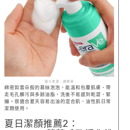
圖片來源：適樂膚
綿密如雲朵般的慕絲泡泡，能溫和包覆肌膚、帶
走毛孔髒污與多餘油脂，洗後不易感到乾澀、緊
繃，很適合夏天容易出油的混合肌、油性肌日常
潔顏使用。
夏日潔顏推薦2：