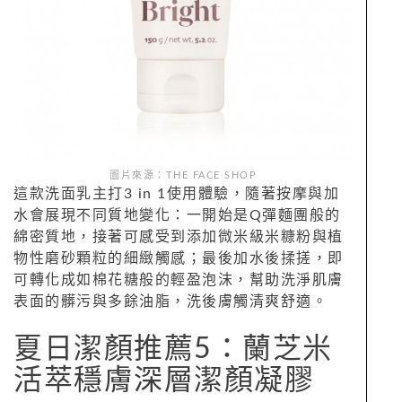
圖片來源：THE FACE SHOP
這款洗面乳主打3 in 1使用體驗，隨著按摩與加
水會展現不同質地變化：一開始是Q彈麵團般的
綿密質地，接著可感受到添加微米級米糠粉與植
物性磨砂顆粒的細緻觸感；最後加水後揉搓，即
可轉化成如棉花糖般的輕盈泡沫，幫助洗淨肌膚
表面的髒污與多餘油脂，洗後膚觸清爽舒適。
夏日潔顏推薦5：蘭芝米
活萃穩膚深層潔顏凝膠