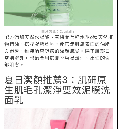
圖片來源：Caudalie
配方添加天然水楊酸、有機葡萄籽水及6種天然植
物精油，搭配凝膠質地，能帶走肌膚表面的油脂
與髒污，維持清爽舒適的潔顏感受。除了臉部日
常清潔外，也適合用於夏季容易流汗、出油的背
部肌膚。
夏日潔顏推薦3：肌研原
生肌毛孔潔淨雙效泥膜洗
面乳