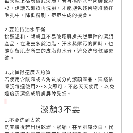
每天晚上都應徹底潔顏，若有擦防水型防曬或彩
妝，建議先卸妝再洗臉，才能避免殘留物堆積在
毛孔中，降低粉刺、痘痘生成的機會。
2.要維持油水平衡
挑選溫和、親膚且不易破壞肌膚天然屏障的潔顏
產品，在洗去多餘油脂、汗水與髒污的同時，也
能保留肌膚所需的皮脂與水分，避免洗後乾澀緊
繃。
3.要懂得適度去角質
若使用含酸類或去角質成分的潔顏產品，建議依
膚況每週使用2～3次即可，不必天天使用，以免
過度清潔造成肌膚屏障受損。
潔顏3不要
1.不要洗到太乾
洗完臉後若出現乾澀、緊繃，甚至肌膚泛白，代