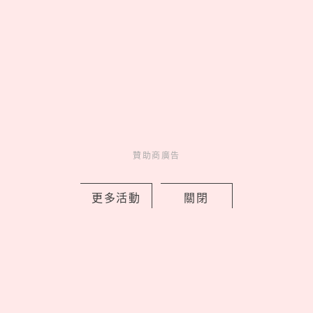
鬼門8/13開！鬼月8大禁忌一次看：不
能靠牆走、拍肩膀是真的嗎？命理專家
點出原因
贊助商廣告
by copi
Novelty
新鮮事
17 hours ago
更多活動
關閉