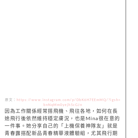
原文：
https://www.instagram.com/p/DbK6H7EEmMQ/?igsh=
bnNqMm0yejh5cGJn
因為工作關係經常搭飛機、飛往各地，如何在長
途飛行後依然維持穩定膚況，也是Mina很在意的
一件事。她分享自己的「上機保養神隊友」就是
青春露搭配新品青春精華液體驗組，尤其飛行期