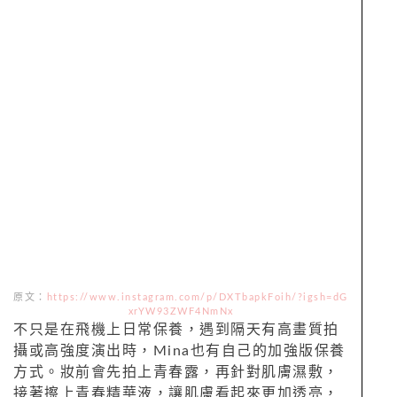
原文：
https://www.instagram.com/p/DXTbapkFoih/?igsh=dG
xrYW93ZWF4NmNx
不只是在飛機上日常保養，遇到隔天有高畫質拍
攝或高強度演出時，Mina也有自己的加強版保養
方式。妝前會先拍上青春露，再針對肌膚濕敷，
接著擦上青春精華液，讓肌膚看起來更加透亮，