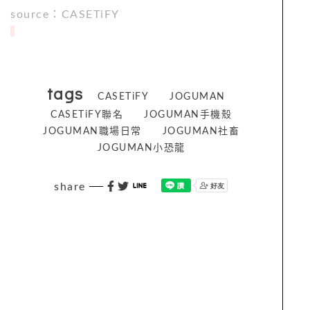
source：CASETiFY
tags
CASETiFY
JOGUMAN
CASETiFY聯名
JOGUMAN手機殼
JOGUMAN職場日常
JOGUMAN社畜
JOGUMAN小恐龍
share