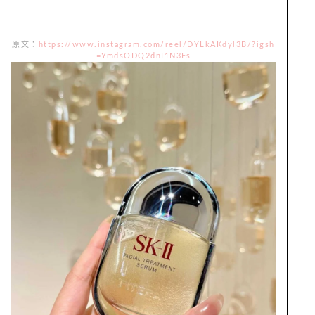
原文：
https://www.instagram.com/reel/DYLkAKdyl3B/?igsh
=YmdsODQ2dnI1N3Fs