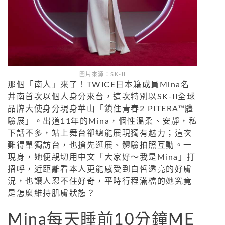
圖片來源：SK-II
那個「南人」來了！TWICE日本籍成員Mina名
井南首次以個人身分來台，這次特別以SK-II全球
品牌大使身分現身華山「鎖住青春2 PITERA™體
驗展」。出道11年的Mina，個性溫柔、安靜，私
下話不多，站上舞台卻總能展現獨有魅力；這次
難得單獨訪台，也搶先逛展、體驗拍照互動。一
現身，她便親切用中文「大家好～我是Mina」打
招呼，近距離看本人更能感受到白皙透亮的好膚
況，也讓人忍不住好奇，平時行程滿檔的她究竟
是怎麼維持肌膚狀態？
Mina每天睡前10分鐘ME