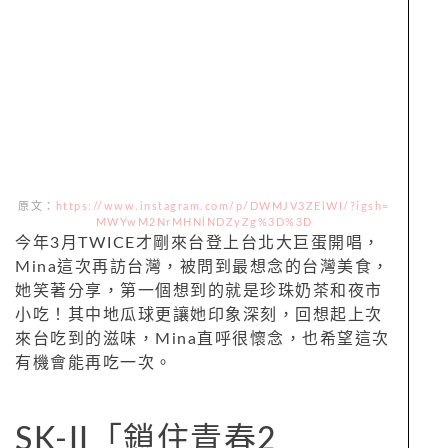
原文：
https://www.instagram.com/p/DWMJV3ZElWI/?igsh=
MWYwM2NrMHNlNDZyZg%3D%3D
今年3月TWICE才剛來台登上台北大巨蛋開唱，
Mina這次再訪台灣，被問到最想念的台灣美食，
她笑著分享，第一個想到的就是珍珠奶茶和夜市
小吃！其中地瓜球更讓她印象深刻，回想起上次
來台吃到的滋味，Mina直呼很懷念，也希望這次
有機會能再吃一次。
SK-II「鎖住青春2