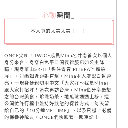
心動
瞬間
_
本人真的太美太美！！！
ONCE尖叫！TWICE成員Mina名井南首次以個人
身分來台，身穿白色平口開衩禮服宛如公主降
臨，現身華山SK-II「鎖住青春 PITERA™ 體驗
展」。妞編輯近距離直擊，Mina本人膚況白皙透
亮，一現身便親切用中文「大家好～我是Mina」
跟大家打招呼！這次再訪台灣，Mina也分享最想
念的台灣美食，珍珠奶茶、地瓜球通通上榜，還
公開忙碌行程中維持好狀態的保養方式，每天留
給自己的「10分鐘ME TIME」，以及飛機上必備
的保養神隊友，ONCE們快跟著一起筆記！