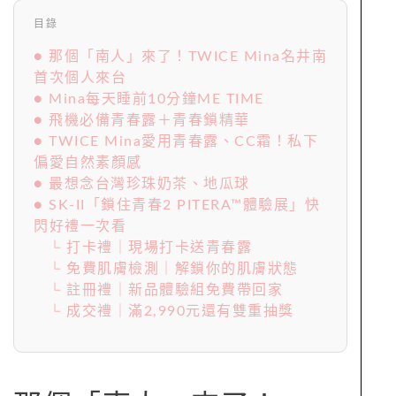
目錄
● 那個「南人」來了！TWICE Mina名井南
首次個人來台
● Mina每天睡前10分鐘ME TIME
● 飛機必備青春露＋青春鎖精華
● TWICE Mina愛用青春露、CC霜！私下
偏愛自然素顏感
● 最想念台灣珍珠奶茶、地瓜球
● SK-II「鎖住青春2 PITERA™體驗展」快
閃好禮一次看
└ 打卡禮｜現場打卡送青春露
└ 免費肌膚檢測｜解鎖你的肌膚狀態
└ 註冊禮｜新品體驗組免費帶回家
└ 成交禮｜滿2,990元還有雙重抽獎