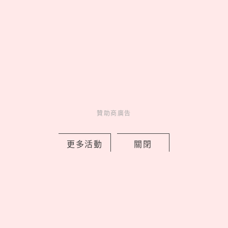
EASY SHOP 26週年慶開跑！「戀戀星
贊助商廣告
光」系列買一送一，美到捨不得只藏起
來
更多活動
關閉
by PRSTANd
Charming
美人計
2 days ago